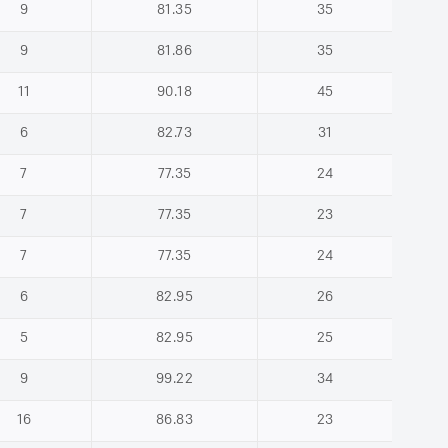
9
81.35
35
9
81.86
35
11
90.18
45
6
82.73
31
7
77.35
24
7
77.35
23
7
77.35
24
6
82.95
26
5
82.95
25
9
99.22
34
16
86.83
23