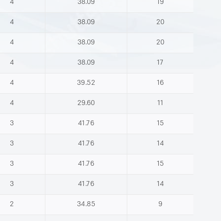
4
38.09
19
4
38.09
20
4
38.09
20
4
38.09
17
4
39.52
16
4
29.60
11
3
41.76
15
3
41.76
14
3
41.76
15
3
41.76
14
2
34.85
9