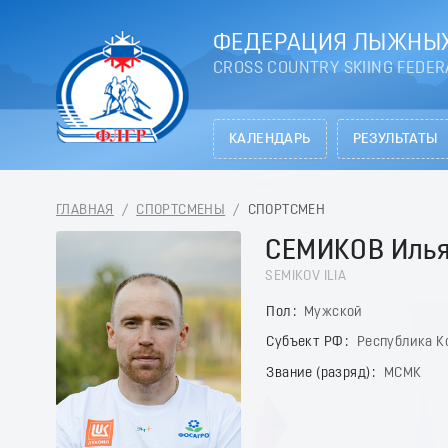
ФЕДЕРАЦИЯ ЛЫЖНЫХ
CROSS COUNTRY SKIING FEDER
КАЛЕНДАРЬ
РЕЗУЛЬТАТЫ
ГЛАВНАЯ
/
СПОРТСМЕНЫ
/
СПОРТСМЕН
СЕМИКОВ Иль
SEMIKOV ILIA
Пол
Мужской
Субъект РФ
Республика К
Звание (разряд)
МСМК