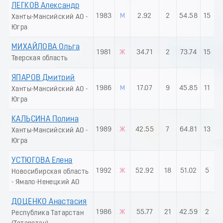
ЛЕГКОВ Александр
1983
М
2.92
2
54.58
15
Ханты-Мансийский АО -
Югра
МИХАЙЛОВА Ольга
1981
Ж
34.71
2
73.74
15
Тверская область
ЯПАРОВ Дмитрий
1986
М
17.07
9
45.85
11
Ханты-Мансийский АО -
Югра
КАЛЬСИНА Полина
1989
Ж
42.55
7
64.81
13
Ханты-Мансийский АО -
Югра
УСТЮГОВА Елена
1992
Ж
52.92
18
51.02
5
Новосибирская область
- Ямало-Ненецкий АО
ДОЦЕНКО Анастасия
1986
Ж
55.77
21
42.59
2
Республика Татарстан