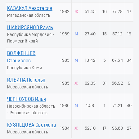
КАЗАКУЛ Анастасия
1982
Ж
51.45
16
77.28
17
Магаданская область
ШАКИРЗЯНОВ Рауль
1989
М
27.40
15
57.12
19
Республика Мордовия -
Пермский край
ВОЛЖЕНЦЕВ
1985
М
13.42
5
67.54
34
Станислав
Республика Коми
ИЛЬИНА Наталья
1985
Ж
62.03
31
56.92
9
Московская область
ЧЕРНОУСОВ Илья
1986
М
1.58
1
71.21
40
Новосибирская область
- Рязанская область
КУЗНЕЦОВА Светлана
1984
Ж
52.10
17
96.60
27
Московская область