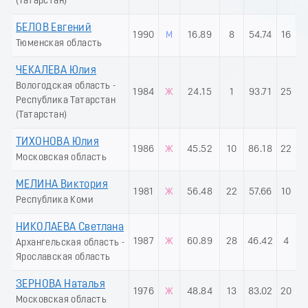
(Татарстан)
БЕЛОВ Евгений
1990
М
16.89
8
54.74
16
Тюменская область
ЧЕКАЛЕВА Юлия
Вологодская область -
1984
Ж
24.15
1
93.71
25
Республика Татарстан
(Татарстан)
ТИХОНОВА Юлия
1986
Ж
45.52
10
86.18
22
Московская область
МЕЛИНА Виктория
1981
Ж
56.48
22
57.66
10
Республика Коми
НИКОЛАЕВА Светлана
1987
Ж
60.89
28
46.42
4
Архангельская область -
Ярославская область
ЗЕРНОВА Наталья
1976
Ж
48.84
13
83.02
20
Московская область