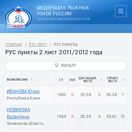
ФЕДЕРАЦИЯ ЛЫЖНЫХ
ГОНОК РОССИИ
CROSS COUNTRY SKIING FEDERATION OF RUSSIA
ГЛАВНАЯ
/
РУС ЛИСТ
/
РУС ПУНКТЫ
РУС пункты 2 лист 2011/2012 года
ФИЛЬТР
ДИСТАНЦИЯ,
СПРИНТ,
ФАМИЛИЯ ИМЯ
Г.Р.
ПОЛ
МЕСТО
МЕСТО
ИВАНОВА Юлия
1985
Ж
39.59
5
56.38
7
Республика Коми
НОВИКОВА
1984
Ж
38.39
4
59.62
12
Валентина
Тюменская область