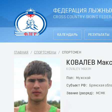
ФЕДЕРАЦИЯ ЛЫЖНЫХ
CROSS COUNTRY SKIING FEDER
КАЛЕНДАРЬ
РЕЗУЛЬТАТЫ
ГЛАВНАЯ
/
СПОРТСМЕНЫ
/
СПОРТСМЕН
КОВАЛЕВ Мак
KOVALEV MAXIM
Пол
Мужской
Субъект РФ
Брянская обл
Звание (разряд)
МСМК