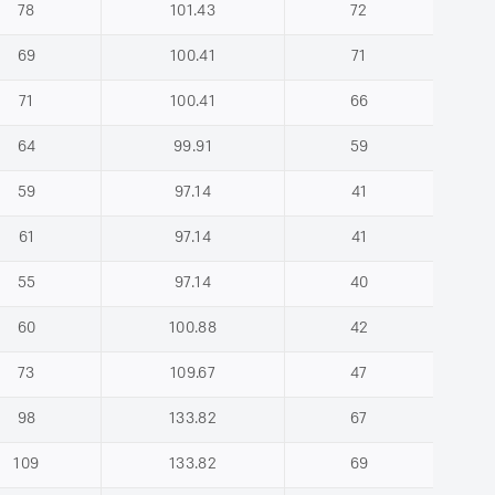
78
101.43
72
69
100.41
71
71
100.41
66
64
99.91
59
59
97.14
41
61
97.14
41
55
97.14
40
60
100.88
42
73
109.67
47
98
133.82
67
109
133.82
69