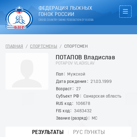
ФЕДЕРАЦИЯ ЛЫЖНЫХ
ГОНОК РОССИИ
CROSS COUNTRY SKIING FEDERATION OF RUSSIA
ГЛАВНАЯ
/
СПОРТСМЕНЫ
/
СПОРТСМЕН
ПОТАПОВ Владислав
POTAPOV VLADISLAV
Пол
Мужской
Дата рождения
21.03.1999
Возраст
27
Субъект РФ
Самарская область
RUS код
106678
FIS код
3483432
Звание (разряд)
МС
РЕЗУЛЬТАТЫ
РУС ПУНКТЫ