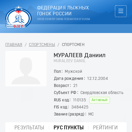
ФЕДЕРАЦИЯ ЛЫЖНЫХ
ГОНОК РОССИИ
CROSS COUNTRY SKIING FEDERATION OF RUSSIA
ГЛАВНАЯ
/
СПОРТСМЕНЫ
/
СПОРТСМЕН
МУРАЛЕЕВ Даниил
MURALEEV DANIIL
Пол
Мужской
Дата рождения
12.12.2004
Возраст
21
Субъект РФ
Свердловская область
RUS код
110135
Активный
FIS код
3484425
Звание (разряд)
МС
РЕЗУЛЬТАТЫ
РУС ПУНКТЫ
РЕЙТИНГИ