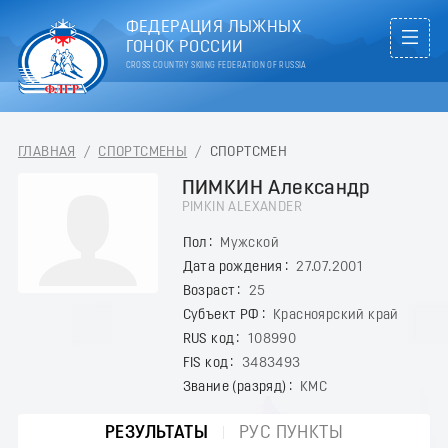
ФЕДЕРАЦИЯ ЛЫЖНЫХ
ГОНОК РОССИИ
CROSS COUNTRY SKIING FEDERATION OF RUSSIA
ГЛАВНАЯ
/
СПОРТСМЕНЫ
/
СПОРТСМЕН
ПИМКИН Александр
PIMKIN ALEXANDER
Пол
Мужской
Дата рождения
27.07.2001
Возраст
25
Субъект РФ
Красноярский край
RUS код
108990
FIS код
3483493
Звание (разряд)
КМС
РЕЗУЛЬТАТЫ
РУС ПУНКТЫ