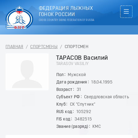
ФЕДЕРАЦИЯ ЛЫЖНЫХ
ГОНОК РОССИИ
CROSS COUNTRY SKIING FEDERATION OF RUSSIA
ГЛАВНАЯ
/
СПОРТСМЕНЫ
/
СПОРТСМЕН
ТАРАСОВ Василий
TARASOV VASILIY
Пол
Мужской
Дата рождения
18.04.1995
Возраст
31
Субъект РФ
Свердловская область
Клуб
СК "Спутник"
RUS код
105292
FIS код
3482515
Звание (разряд)
КМС