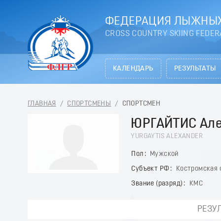
ФЕДЕРАЦИЯ ЛЫЖНЫХ
CROSS COUNTRY SKIING FEDER
КАЛЕНДАРЬ
РЕЗУЛЬТАТЫ
ГЛАВНАЯ
/
СПОРТСМЕНЫ
/
СПОРТСМЕН
ЮРГАЙТИС Але
YURGAYTIS ALEXANDER
Пол
Мужской
Субъект РФ
Костромская 
Звание (разряд)
КМС
РЕЗУ