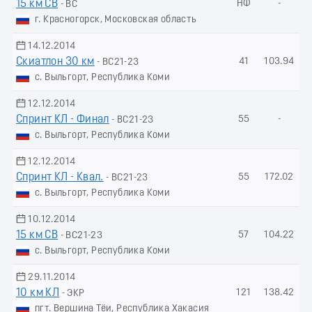
15 км СВ
НФ
-
- ВС
г. Красногорск, Московская область
14.12.2014
Скиатлон 30 км
41
103.94
- ВС21-23
с. Выльгорт, Республика Коми
12.12.2014
Спринт КЛ - Финал
55
-
- ВС21-23
с. Выльгорт, Республика Коми
12.12.2014
Спринт КЛ - Квал.
55
172.02
- ВС21-23
с. Выльгорт, Республика Коми
10.12.2014
15 км СВ
57
104.22
- ВС21-23
с. Выльгорт, Республика Коми
29.11.2014
10 км КЛ
121
138.42
- ЭКР
пгт. Вершина Тёи, Республика Хакасия