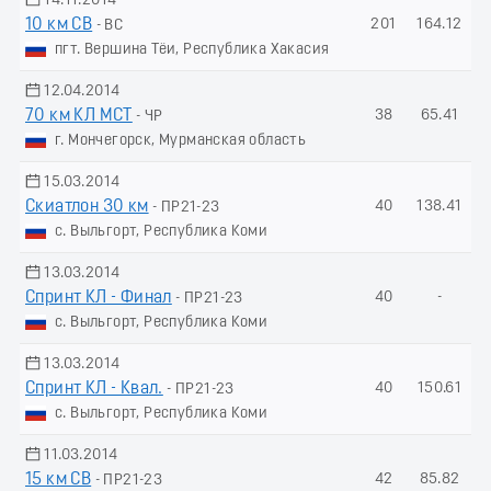
14.11.2014
10 км СВ
201
164.12
- ВС
пгт. Вершина Тёи, Республика Хакасия
12.04.2014
70 км КЛ МСТ
38
65.41
- ЧР
г. Мончегорск, Мурманская область
15.03.2014
Скиатлон 30 км
40
138.41
- ПР21-23
с. Выльгорт, Республика Коми
13.03.2014
Спринт КЛ - Финал
40
-
- ПР21-23
с. Выльгорт, Республика Коми
13.03.2014
Спринт КЛ - Квал.
40
150.61
- ПР21-23
с. Выльгорт, Республика Коми
11.03.2014
15 км СВ
42
85.82
- ПР21-23