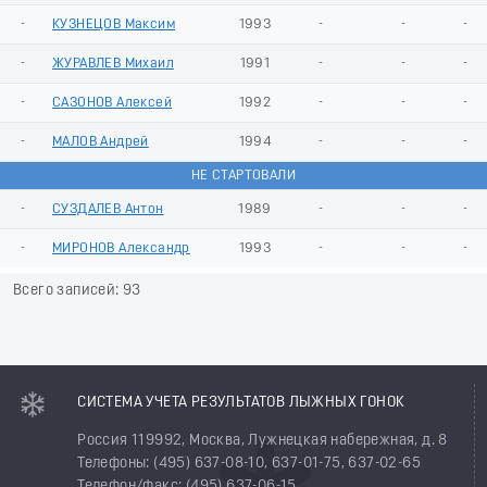
-
КУЗНЕЦОВ Максим
1993
-
-
-
-
ЖУРАВЛЕВ Михаил
1991
-
-
-
-
САЗОНОВ Алексей
1992
-
-
-
-
МАЛОВ Андрей
1994
-
-
-
НЕ СТАРТОВАЛИ
-
СУЗДАЛЕВ Антон
1989
-
-
-
-
МИРОНОВ Александр
1993
-
-
-
Всего записей: 93
СИСТЕМА УЧЕТА РЕЗУЛЬТАТОВ ЛЫЖНЫХ ГОНОК
Россия 119992, Москва, Лужнецкая набережная, д. 8
Телефоны: (495) 637-08-10, 637-01-75, 637-02-65
Телефон/факс: (495) 637-06-15