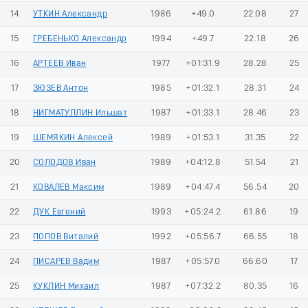
14
УТКИН Александр
1986
+49.0
22.08
27
15
ГРЕБЕНЬКО Александр
1994
+49.7
22.18
26
16
АРТЕЕВ Иван
1977
+01:31.9
28.28
25
17
ЗЮЗЕВ Антон
1985
+01:32.1
28.31
24
18
НИГМАТУЛЛИН Ильшат
1987
+01:33.1
28.46
23
19
ШЕМЯКИН Алексей
1989
+01:53.1
31.35
22
20
СОЛОДОВ Иван
1989
+04:12.8
51.54
21
21
КОВАЛЕВ Максим
1989
+04:47.4
56.54
20
22
ДУК Евгений
1993
+05:24.2
61.86
19
23
ПОПОВ Виталий
1992
+05:56.7
66.55
18
24
ПИСАРЕВ Вадим
1987
+05:57.0
66.60
17
25
КУКЛИН Михаил
1987
+07:32.2
80.35
16