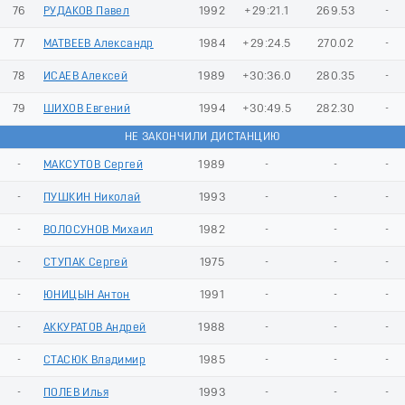
76
РУДАКОВ Павел
1992
+29:21.1
269.53
-
77
МАТВЕЕВ Александр
1984
+29:24.5
270.02
-
78
ИСАЕВ Алексей
1989
+30:36.0
280.35
-
79
ШИХОВ Евгений
1994
+30:49.5
282.30
-
НЕ ЗАКОНЧИЛИ ДИСТАНЦИЮ
-
МАКСУТОВ Сергей
1989
-
-
-
-
ПУШКИН Николай
1993
-
-
-
-
ВОЛОСУНОВ Михаил
1982
-
-
-
-
СТУПАК Сергей
1975
-
-
-
-
ЮНИЦЫН Антон
1991
-
-
-
-
АККУРАТОВ Андрей
1988
-
-
-
-
СТАСЮК Владимир
1985
-
-
-
-
ПОЛЕВ Илья
1993
-
-
-