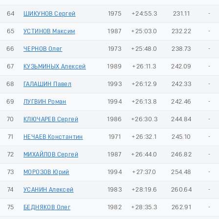
64
ШИКУНОВ Сергей
1975
+24:55.3
231.11
-
65
УСТИНОВ Максим
1987
+25:03.0
232.22
-
66
ЧЕРНОВ Олег
1973
+25:48.0
238.73
-
67
КУЗЬМИНЫХ Алексей
1989
+26:11.3
242.09
-
68
ГАЛАШИН Павел
1993
+26:12.9
242.33
-
69
ЛУГВИН Роман
1994
+26:13.8
242.46
-
70
КЛЮЧАРЕВ Сергей
1986
+26:30.3
244.84
-
71
НЕЧАЕВ Константин
1971
+26:32.1
245.10
-
72
МИХАЙЛОВ Сергей
1987
+26:44.0
246.82
-
73
МОРОЗОВ Юрий
1994
+27:37.0
254.48
-
74
УСАНИН Алексей
1983
+28:19.6
260.64
-
75
БЕДНЯКОВ Олег
1982
+28:35.3
262.91
-