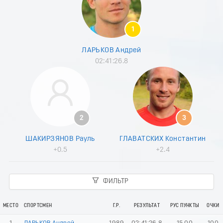
9
0
1
1
2
3
ЛАРЬКОВ Андрей
4
02:41:26.8
5
6
7
8
9
0
2
3
1
2
ШАКИРЗЯНОВ Рауль
ГЛАВАТСКИХ Константин
3
+0.5
+2.4
4
5
6
ФИЛЬТР
7
8
9
МЕСТО
СПОРТСМЕН
Г.Р.
РЕЗУЛЬТАТ
РУС ПУНКТЫ
ОЧКИ