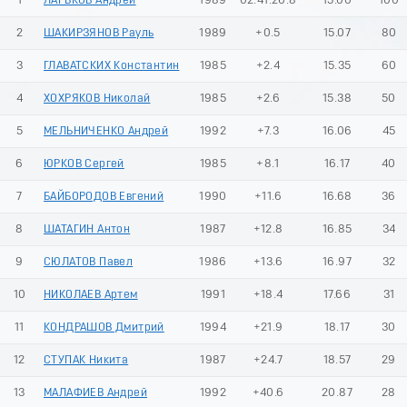
1
ЛАРЬКОВ Андрей
1989
02:41:26.8
15.00
100
2
ШАКИРЗЯНОВ Рауль
1989
+0.5
15.07
80
3
ГЛАВАТСКИХ Константин
1985
+2.4
15.35
60
4
ХОХРЯКОВ Николай
1985
+2.6
15.38
50
5
МЕЛЬНИЧЕНКО Андрей
1992
+7.3
16.06
45
6
ЮРКОВ Сергей
1985
+8.1
16.17
40
7
БАЙБОРОДОВ Евгений
1990
+11.6
16.68
36
8
ШАТАГИН Антон
1987
+12.8
16.85
34
9
СЮЛАТОВ Павел
1986
+13.6
16.97
32
10
НИКОЛАЕВ Артем
1991
+18.4
17.66
31
11
КОНДРАШОВ Дмитрий
1994
+21.9
18.17
30
12
СТУПАК Никита
1987
+24.7
18.57
29
13
МАЛАФИЕВ Андрей
1992
+40.6
20.87
28