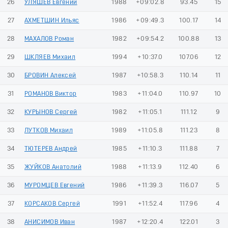
26
УЛЯШЕВ Евгений
1988
+09:02.8
93.45
15
27
АХМЕТШИН Ильяс
1986
+09:49.3
100.17
14
28
МАХАЛОВ Роман
1982
+09:54.2
100.88
13
29
ШКЛЯЕВ Михаил
1994
+10:37.0
107.06
12
30
БРОВИН Алексей
1987
+10:58.3
110.14
11
31
РОМАНОВ Виктор
1983
+11:04.0
110.97
10
32
КУРЫНОВ Сергей
1982
+11:05.1
111.12
9
33
ЛУТКОВ Михаил
1989
+11:05.8
111.23
8
34
ТЮТЕРЕВ Андрей
1985
+11:10.3
111.88
7
35
ЖУЙКОВ Анатолий
1988
+11:13.9
112.40
6
36
МУРОМЦЕВ Евгений
1986
+11:39.3
116.07
5
37
КОРСАКОВ Сергей
1991
+11:52.4
117.96
4
38
АНИСИМОВ Иван
1987
+12:20.4
122.01
3