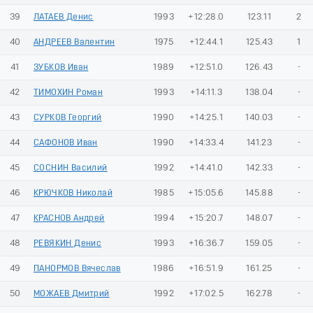
39
ЛАТАЕВ Денис
1993
+12:28.0
123.11
2
40
АНДРЕЕВ Валентин
1975
+12:44.1
125.43
1
41
ЗУБКОВ Иван
1989
+12:51.0
126.43
-
42
ТИМОХИН Роман
1993
+14:11.3
138.04
-
43
СУРКОВ Георгий
1990
+14:25.1
140.03
-
44
САФОНОВ Иван
1990
+14:33.4
141.23
-
45
СОСНИН Василий
1992
+14:41.0
142.33
-
46
КРЮЧКОВ Николай
1985
+15:05.6
145.88
-
47
КРАСНОВ Андрей
1994
+15:20.7
148.07
-
48
РЕВЯКИН Денис
1993
+16:36.7
159.05
-
49
ПАНОРМОВ Вячеслав
1986
+16:51.9
161.25
-
50
МОЖАЕВ Дмитрий
1992
+17:02.5
162.78
-