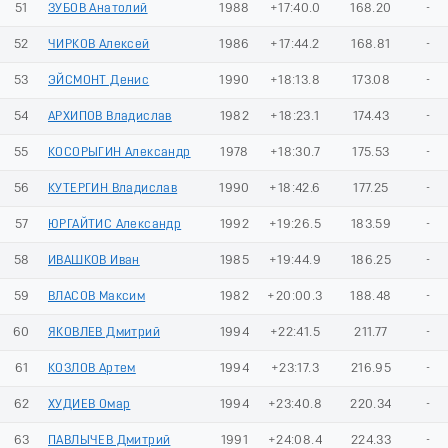
51
ЗУБОВ Анатолий
1988
+17:40.0
168.20
-
52
ЧИРКОВ Алексей
1986
+17:44.2
168.81
-
53
ЭЙСМОНТ Денис
1990
+18:13.8
173.08
-
54
АРХИПОВ Владислав
1982
+18:23.1
174.43
-
55
КОСОРЫГИН Александр
1978
+18:30.7
175.53
-
56
КУТЕРГИН Владислав
1990
+18:42.6
177.25
-
57
ЮРГАЙТИС Александр
1992
+19:26.5
183.59
-
58
ИВАШКОВ Иван
1985
+19:44.9
186.25
-
59
ВЛАСОВ Максим
1982
+20:00.3
188.48
-
60
ЯКОВЛЕВ Дмитрий
1994
+22:41.5
211.77
-
61
КОЗЛОВ Артем
1994
+23:17.3
216.95
-
62
ХУДИЕВ Омар
1994
+23:40.8
220.34
-
63
ПАВЛЫЧЕВ Дмитрий
1991
+24:08.4
224.33
-