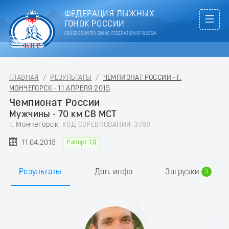
ФЕДЕРАЦИЯ ЛЫЖНЫХ
ГОНОК РОССИИ
CROSS COUNTRY SKIING FEDERATION OF RUSSIA
ГЛАВНАЯ
/
РЕЗУЛЬТАТЫ
/
ЧЕМПИОНАТ РОССИИ - Г.
МОНЧЕГОРСК - 11 АПРЕЛЯ 2015
Чемпионат России
Мужчины - 70 км СВ МСТ
г. Мончегорск,
КОД СОРЕВНОВАНИЯ: 3768
0
11.04.2015
Рапорт ТД
1
2
Результаты
Доп. инфо
Загрузки
3
4
5
6
7
8