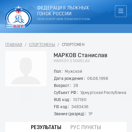
ФЕДЕРАЦИЯ ЛЫЖНЫХ
ГОНОК РОССИИ
CROSS COUNTRY SKIING FEDERATION OF RUSSIA
ГЛАВНАЯ
/
СПОРТСМЕНЫ
/
СПОРТСМЕН
МАРКОВ Станислав
MARKOV STANISLAV
Пол
Мужской
Дата рождения
06.08.1998
Возраст
28
Субъект РФ
Удмуртская Республика
RUS код
107180
FIS код
3483436
Звание (разряд)
1Р
РЕЗУЛЬТАТЫ
РУС ПУНКТЫ