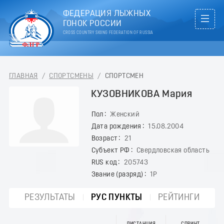
ФЕДЕРАЦИЯ ЛЫЖНЫХ
ГОНОК РОССИИ
CROSS COUNTRY SKIING FEDERATION OF RUSSIA
ГЛАВНАЯ
/
СПОРТСМЕНЫ
/
СПОРТСМЕН
КУЗОВНИКОВА Мария
Пол
Женский
Дата рождения
15.08.2004
Возраст
21
Субъект РФ
Свердловская область
RUS код
205743
Звание (разряд)
1Р
РЕЗУЛЬТАТЫ
РУС ПУНКТЫ
РЕЙТИНГИ