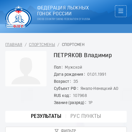
ФЕДЕРАЦИЯ ЛЫЖНЫХ
ГОНОК РОССИИ
CROSS COUNTRY SKIING FEDERATION OF RUSSIA
ГЛАВНАЯ
/
СПОРТСМЕНЫ
/
СПОРТСМЕН
ПЕТРЯКОВ Владимир
Пол
Мужской
Дата рождения
01.01.1991
Возраст
35
Субъект РФ
Ямало-Ненецкий АО
RUS код
107968
Звание (разряд)
1Р
РЕЗУЛЬТАТЫ
РУС ПУНКТЫ
ФИЛЬТР