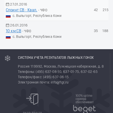
27.01.2016
Спринт СВ - Квал.
42
215.0
- ЧФО
с. Выльгорт, Республика Коми
26.01.2016
10 км СВ
35
188.9
- ЧФО
с. Выльгорт, Республика Коми
СИСТЕМА УЧЕТА РЕЗУЛЬТАТОВ ЛЫЖНЫХ ГОНОК
Россия 119992, Москва, Лужнецкая набережная, д. 8
Телефоны: (495) 637-08-10, 637-01-75, 637-02-65
Телефон/факс: (495) 637-06-15
Электронная почта: info@flgr.ru