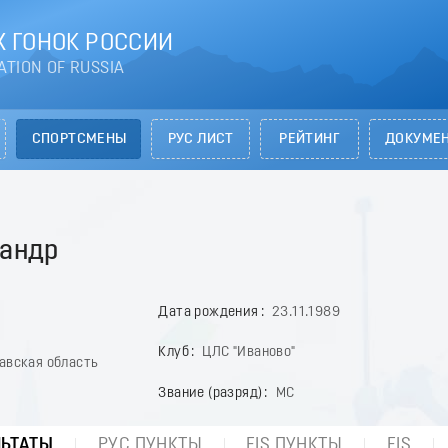
 ГОНОК РОССИИ
ATION OF RUSSIA
СПОРТСМЕНЫ
РУС ЛИСТ
РЕЙТИНГ
ДОКУМЕ
андр
Дата рождения
23.11.1989
Клуб
ЦЛС "Иваново"
лавская область
Звание (разряд)
МС
ЛЬТАТЫ
РУС ПУНКТЫ
FIS ПУНКТЫ
FIS