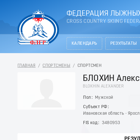
ФЕДЕРАЦИЯ ЛЫЖНЫХ
CROSS COUNTRY SKIING FEDER
КАЛЕНДАРЬ
РЕЗУЛЬТАТЫ
ГЛАВНАЯ
/
СПОРТСМЕНЫ
/
СПОРТСМЕН
БЛОХИН Алекс
BLOKHIN ALEXANDER
Пол
Мужской
Субъект РФ
Ивановская область - Ярос
FIS код
3480953
РЕЗУ