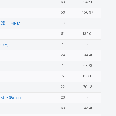
63
94.61
50
150.97
СВ - Финал
19
-
51
135.01
5 км)
1
-
24
104.40
1
63.73
5
130.11
22
70.18
КЛ - Финал
23
-
63
142.40