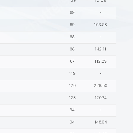
109
121.78
69
-
69
163.58
68
-
68
142.11
87
112.29
119
-
120
228.50
128
120.74
94
-
94
148.04