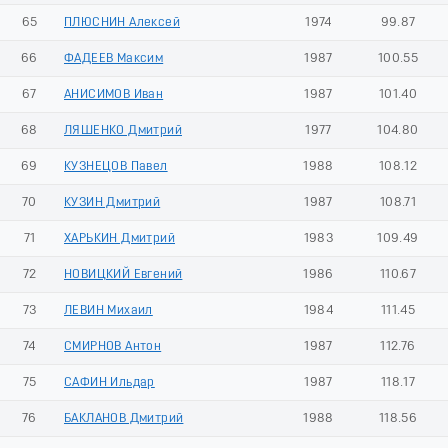
65
ПЛЮСНИН Алексей
1974
99.87
66
ФАДЕЕВ Максим
1987
100.55
67
АНИСИМОВ Иван
1987
101.40
68
ЛЯШЕНКО Дмитрий
1977
104.80
69
КУЗНЕЦОВ Павел
1988
108.12
70
КУЗИН Дмитрий
1987
108.71
71
ХАРЬКИН Дмитрий
1983
109.49
72
НОВИЦКИЙ Евгений
1986
110.67
73
ЛЕВИН Михаил
1984
111.45
74
СМИРНОВ Антон
1987
112.76
75
САФИН Ильдар
1987
118.17
76
БАКЛАНОВ Дмитрий
1988
118.56