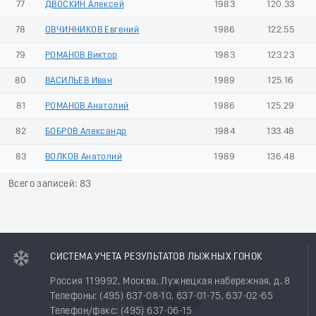
77
ДВОСКИН Алексей
1983
120.33
78
ОВЧИННИКОВ Евгений
1986
122.55
79
РОМАНОВ Виктор
1983
123.23
80
ВАСИЛЬЕВ Иван
1989
125.16
81
РОМАНОВ Анатолий
1986
125.29
82
БОБРОВ Александр
1984
133.48
83
ВОЛКОВ Анатолий
1989
136.48
Всего записей: 83
СИСТЕМА УЧЕТА РЕЗУЛЬТАТОВ ЛЫЖНЫХ ГОНОК
Россия 119992, Москва, Лужнецкая набережная, д. 8
Телефоны: (495) 637-08-10, 637-01-75, 637-02-65
Телефон/факс: (495) 637-06-15