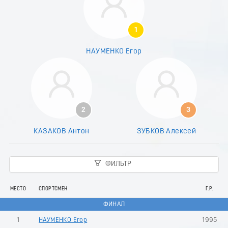
7
8
9
1
0
1
НАУМЕНКО Егор
2
3
4
5
6
7
2
3
8
9
КАЗАКОВ Антон
ЗУБКОВ Алексей
0
1
2
ФИЛЬТР
3
4
5
МЕСТО
СПОРТСМЕН
Г.Р.
6
ФИНАЛ
7
8
1
НАУМЕНКО Егор
1995