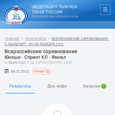
ФЕДЕРАЦИЯ ЛЫЖНЫХ
ГОНОК РОССИИ
CROSS COUNTRY SKIING FEDERATION OF RUSSIA
ГЛАВНАЯ
/
РЕЗУЛЬТАТЫ
/
ВСЕРОССИЙСКИЕ СОРЕВНОВАНИЯ -
С. ВЫЛЬГОРТ - 05-08 ДЕКАБРЯ 2012
Всероссийские соревнования
Юноши - Спринт КЛ - Финал
с. Выльгорт,
КОД СОРЕВНОВАНИЯ: 2456
06.12.2012
Рапорт ТД
0
Результаты
Доп. инфо
Загрузки
1
2
3
4
5
6