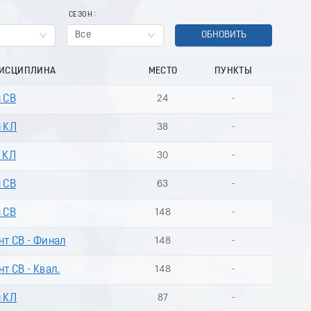
СЕЗОН
Все
ОБНОВИТЬ
ДИСЦИПЛИНА
МЕСТО
ПУНКТЫ
м СВ
24
-
м КЛ
38
-
м КЛ
30
-
м СВ
63
-
м СВ
148
-
нт СВ - Финал
148
-
т СВ - Квал.
148
-
м КЛ
87
-