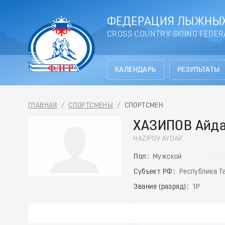
ФЕДЕРАЦИЯ ЛЫЖНЫХ
CROSS COUNTRY SKIING FEDER
КАЛЕНДАРЬ
РЕЗУЛЬТАТЫ
ГЛАВНАЯ
/
СПОРТСМЕНЫ
/
СПОРТСМЕН
ХАЗИПОВ Айд
HAZIPOV AYDAR
Пол
Мужской
Субъект РФ
Республика Та
Звание (разряд)
1Р