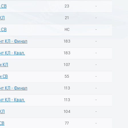
м СВ
23
-
 КЛ
21
-
м СВ
НС
-
нт КЛ - Финал
183
-
т КЛ - Квал.
183
-
м КЛ
107
-
м СВ
55
-
нт КЛ - Финал
113
-
т КЛ - Квал.
113
-
 КЛ
104
-
 СВ
77
-