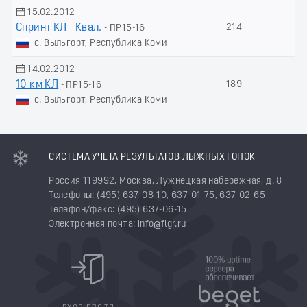
15.02.2012
Спринт КЛ - Квал.
214
-
- ПР15-16
с. Выльгорт, Республика Коми
14.02.2012
10 км КЛ
189
-
- ПР15-16
с. Выльгорт, Республика Коми
СИСТЕМА УЧЕТА РЕЗУЛЬТАТОВ ЛЫЖНЫХ ГОНОК
Россия 119992, Москва, Лужнецкая набережная, д. 8
Телефоны: (495) 637-08-10, 637-01-75, 637-02-65
Телефон/факс: (495) 637-06-15
Электронная почта: info@flgr.ru