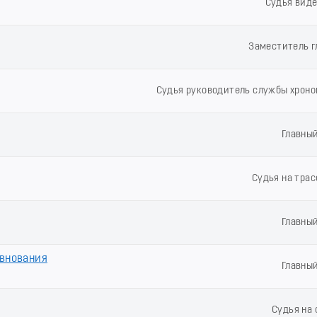
Судья вид
Заместитель г
Судья руководитель службы хроно
Главны
Судья на трас
Главны
евнования
Главны
Судья на