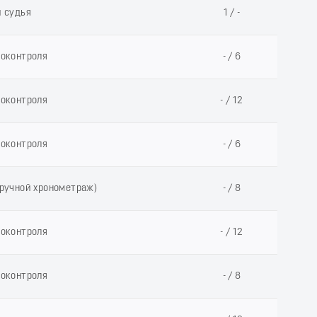
й судья
1 / -
еоконтроля
- / 6
еоконтроля
- / 12
еоконтроля
- / 6
(ручной хронометраж)
- / 8
еоконтроля
- / 12
еоконтроля
- / 8