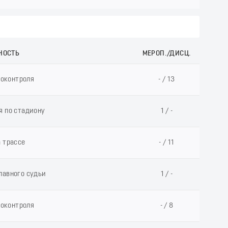
НОСТЬ
МЕРОП./ДИСЦ.
еоконтроля
- / 13
я по стадиону
1 / -
а трассе
- / 11
лавного судьи
1 / -
еоконтроля
- / 8