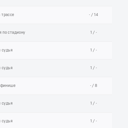
а трассе
- / 14
я по стадиону
1 / -
й судья
1 / -
й судья
1 / -
а финише
- / 8
й судья
1 / -
й судья
1 / -