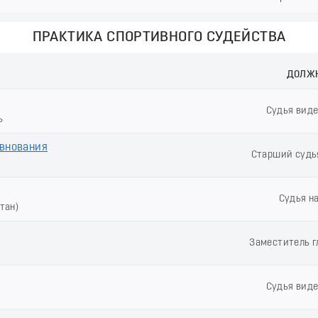
ПРАКТИКА СПОРТИВНОГО СУДЕЙСТВА
ДОЛЖ
Судья вид
ь
евнования
Старший судь
Судья н
тан)
Заместитель г
Судья вид