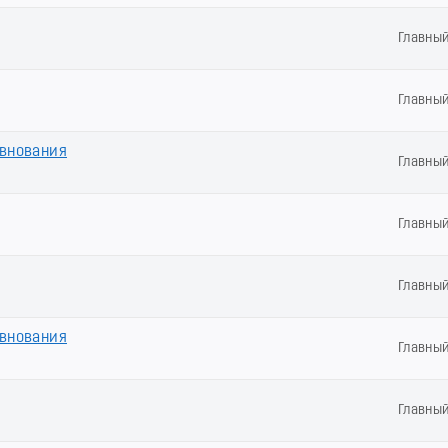
Главны
Главны
евнования
Главны
Главны
Главны
евнования
Главны
Главны