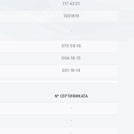
117 43 21
1031619
-
073-59-16
004-18-15
051-16-14
№ СЕРТИФИКАТА
-
-
-