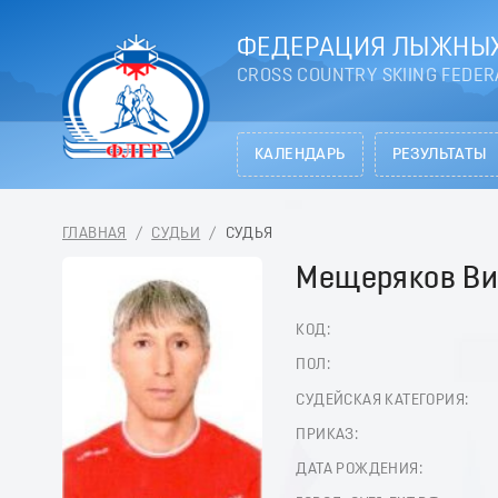
ФЕДЕРАЦИЯ ЛЫЖНЫХ
CROSS COUNTRY SKIING FEDER
КАЛЕНДАРЬ
РЕЗУЛЬТАТЫ
ГЛАВНАЯ
/
СУДЬИ
/
СУДЬЯ
Мещеряков Ви
КОД:
ПОЛ:
СУДЕЙСКАЯ КАТЕГОРИЯ:
ПРИКАЗ:
ДАТА РОЖДЕНИЯ: