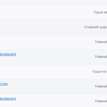
Судья н
Старший судь
Главны
евнования
Главны
Судья н
ссии
Главны
евнования
Главны