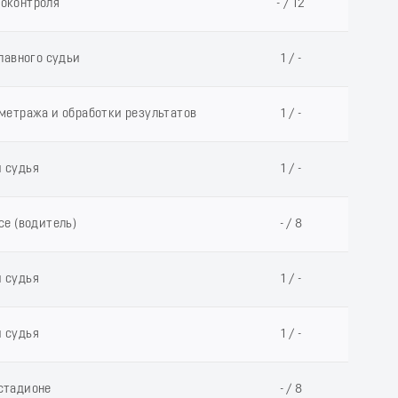
еоконтроля
- / 12
лавного судьи
1 / -
метража и обработки результатов
1 / -
й судья
1 / -
се (водитель)
- / 8
й судья
1 / -
й судья
1 / -
 стадионе
- / 8