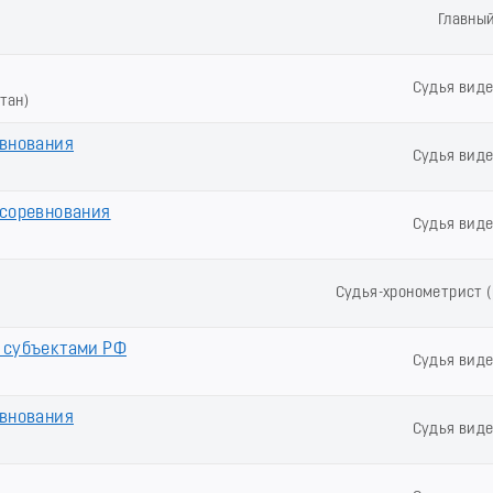
Главны
Судья вид
тан)
евнования
Судья вид
 соревнования
Судья вид
Судья-хронометрист 
 субъектами РФ
Судья вид
евнования
Судья вид