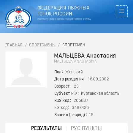
ФЕДЕРАЦИЯ ЛЫЖНЫХ
ГОНОК РОССИИ
CROSS COUNTRY SKIING FEDERATION OF RUSSIA
ГЛАВНАЯ
/
СПОРТСМЕНЫ
/
СПОРТСМЕН
МАЛЬЦЕВА Анастасия
MALTSEVA ANASTASIYA
Пол
Женский
Дата рождения
18.09.2002
Возраст
23
Субъект РФ
Курганская область
RUS код
205887
FIS код
3487836
Звание (разряд)
1Р
РЕЗУЛЬТАТЫ
РУС ПУНКТЫ