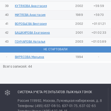
39
КУТЯКОВА Анастасия
2002
+59.59
40
МИТЯЕВА Анастасия
1989
+59.70
41
ВОРОБЬЕВА Виктория
2002
+01:01.21
42
БАШКИРОВА Екатерина
2001
+01:02.33
43
ГОНЧАРОВА Наталья
2003
+01:03.89
НЕ СТАРТОВАЛИ
-
ВИРЯСОВА Марьяна
1994
-
Всего записей: 44
СИСТЕМА УЧЕТА РЕЗУЛЬТАТОВ ЛЫЖНЫХ ГОНОК
Россия 119992, Москва, Лужнецкая набережная, д. 8
Телефоны: (495) 637-08-10, 637-01-75, 637-02-65