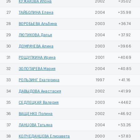
26
КУЖАКОВА Илона
2002
+35.02
27
ТАЙБОЛИНА Елена
2004
+35.98
28
ВОРОБЬЕВА Альбина
2003
+36.74
29
ЛЮТИКОВА Дарья
2004
+37.92
30
ДОМРАЧЕВА Алина
2003
+39.66
31
РОЩУПКИНА Ирина
2001
+40.69
32
ЗОЛОТАРЕВА Мария
2004
+40.85
33
РОЛЬЗИНГ Екатерина
1997
+41.16
34
ДАВЫДОВА Анастасия
2002
+41.99
35
СЕДЛЕЦКАЯ Валерия
2003
+44.62
36
ВАЩЕНКО Полина
2002
+46.92
37
ЛАНЦОВА Татьяна
2004
+53.26
38
КОЛЧЕДАНЦЕВА Елизавета
2000
+57.83