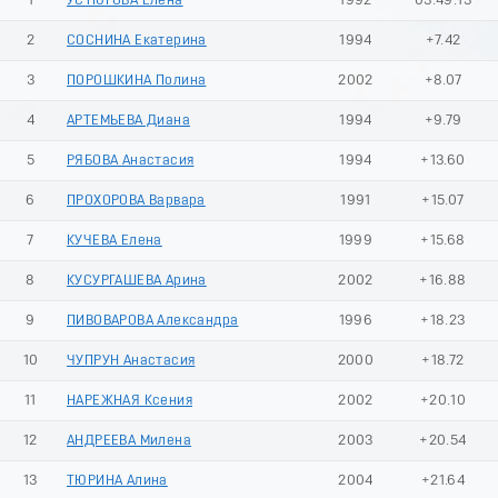
1
УСТЮГОВА Елена
1992
03:49.13
2
СОСНИНА Екатерина
1994
+7.42
3
ПОРОШКИНА Полина
2002
+8.07
4
АРТЕМЬЕВА Диана
1994
+9.79
5
РЯБОВА Анастасия
1994
+13.60
6
ПРОХОРОВА Варвара
1991
+15.07
7
КУЧЕВА Елена
1999
+15.68
8
КУСУРГАШЕВА Арина
2002
+16.88
9
ПИВОВАРОВА Александра
1996
+18.23
10
ЧУПРУН Анастасия
2000
+18.72
11
НАРЕЖНАЯ Ксения
2002
+20.10
12
АНДРЕЕВА Милена
2003
+20.54
13
ТЮРИНА Алина
2004
+21.64