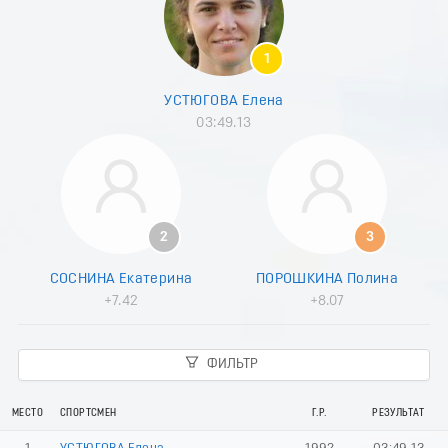
8
9
0
1
1
2
УСТЮГОВА Елена
3
03:49.13
4
5
6
7
8
9
2
3
0
1
СОСНИНА Екатерина
ПОРОШКИНА Полина
2
+7.42
+8.07
3
4
5
ФИЛЬТР
6
7
8
МЕСТО
СПОРТСМЕН
Г.Р.
РЕЗУЛЬТАТ
9