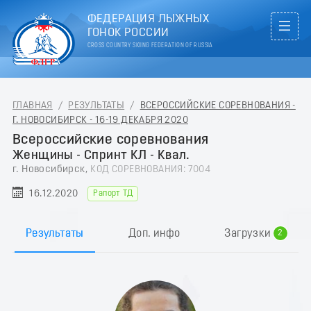
ФЕДЕРАЦИЯ ЛЫЖНЫХ
ГОНОК РОССИИ
CROSS COUNTRY SKIING FEDERATION OF RUSSIA
ГЛАВНАЯ
/
РЕЗУЛЬТАТЫ
/
ВСЕРОССИЙСКИЕ СОРЕВНОВАНИЯ -
Г. НОВОСИБИРСК - 16-19 ДЕКАБРЯ 2020
Всероссийские соревнования
Женщины - Спринт КЛ - Квал.
г. Новосибирск,
КОД СОРЕВНОВАНИЯ: 7004
16.12.2020
Рапорт ТД
0
1
Результаты
Доп. инфо
Загрузки
2
3
4
5
6
7