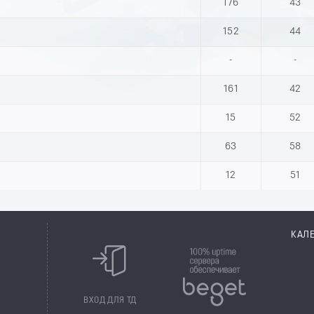
176
43
152
44
-
-
161
42
15
52
63
58
12
51
КАЛ
8
ВХОД ДЛЯ ТД