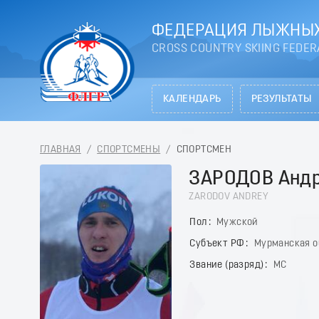
ФЕДЕРАЦИЯ ЛЫЖНЫХ
CROSS COUNTRY SKIING FEDER
КАЛЕНДАРЬ
РЕЗУЛЬТАТЫ
ГЛАВНАЯ
/
СПОРТСМЕНЫ
/
СПОРТСМЕН
ЗАРОДОВ Анд
ZARODOV ANDREY
Пол
Мужской
Субъект РФ
Мурманская о
Звание (разряд)
МС