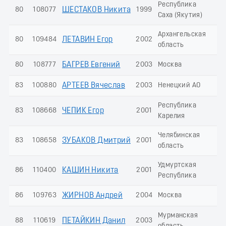
Республика
80
108077
ШЕСТАКОВ Никита
1999
1
Саха (Якутия)
Архангельская
80
109484
ЛЕТАВИН Егор
2002
1
область
80
108777
БАГРЕВ Евгений
2003
Москва
1
83
100880
АРТЕЕВ Вячеслав
2003
Ненецкий АО
1
Республика
83
108668
ЧЕПИК Егор
2001
1
Карелия
Челябинская
83
108658
ЗУБАКОВ Дмитрий
2001
1
область
Удмуртская
86
110400
КАШИН Никита
2001
9
Республика
86
109763
ЖИРНОВ Андрей
2004
Москва
9
Мурманская
88
110619
ПЕТАЙКИН Данил
2003
8