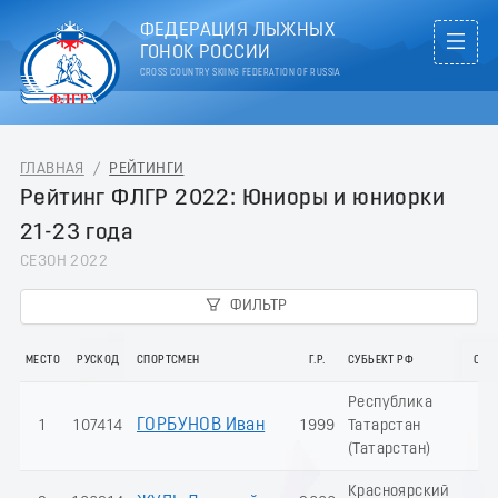
ФЕДЕРАЦИЯ ЛЫЖНЫХ
ГОНОК РОССИИ
CROSS COUNTRY SKIING FEDERATION OF RUSSIA
ГЛАВНАЯ
/
РЕЙТИНГИ
Рейтинг ФЛГР 2022: Юниоры и юниорки
21-23 года
СЕЗОН 2022
ФИЛЬТР
МЕСТО
РУСКОД
СПОРТСМЕН
Г.Р.
СУБЬЕКТ РФ
СУМ
Республика
ГОРБУНОВ Иван
1
107414
1999
Татарстан
33
(Татарстан)
Красноярский