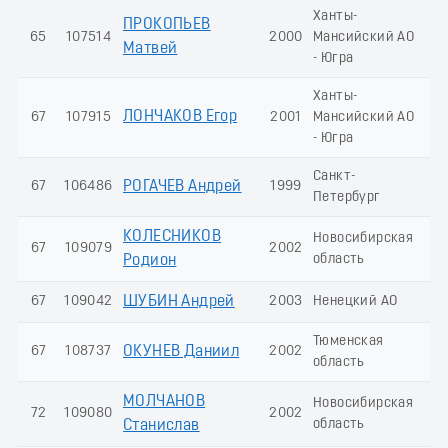
Ханты-
ПРОКОПЬЕВ
65
107514
2000
Мансийский АО
2
Матвей
- Югра
Ханты-
ЛОНЧАКОВ Егор
67
107915
2001
Мансийский АО
2
- Югра
Санкт-
67
106486
РОГАЧЕВ Андрей
1999
2
Петербург
КОЛЕСНИКОВ
Новосибирская
67
109079
2002
2
область
Родион
67
109042
ШУБИН Андрей
2003
Ненецкий АО
2
Тюменская
67
108737
ОКУНЕВ Даниил
2002
2
область
МОЛЧАНОВ
Новосибирская
72
109080
2002
2
область
Станислав