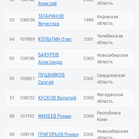
52
108148
2000
4
область
Алексей
ТАТАРИНОВ
Кировская
53
106038
1999
3
область
Вячеслав
Челябинская
54
107869
КОПЫТИН Олег
2001
3
область
БАКУРОВ
Новосибирская
55
109198
2003
3
область
Александр
ЛУШНИКОВ
Свердловская
55
109927
2002
3
область
Сергей
Магаданская
57
108252
КУСКОВ Василий
2000
3
область
Республика
58
107192
МИХЕЕВ Роман
2000
3
Коми
Новосибирская
59
109118
ГРИГОРЬЕВ Роман
2002
3
область