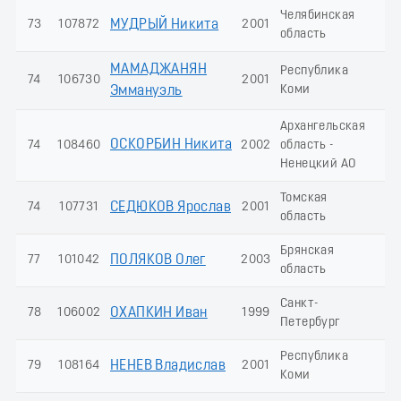
Челябинская
73
107872
МУДРЫЙ Никита
2001
1
область
МАМАДЖАНЯН
Республика
74
106730
2001
1
Коми
Эммануэль
Архангельская
ОСКОРБИН Никита
74
108460
2002
область -
1
Ненецкий АО
Томская
74
107731
СЕДЮКОВ Ярослав
2001
1
область
Брянская
77
101042
ПОЛЯКОВ Олег
2003
1
область
Санкт-
78
106002
ОХАПКИН Иван
1999
1
Петербург
Республика
79
108164
НЕНЕВ Владислав
2001
1
Коми