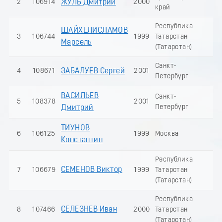
2
106914
ЖУЛЬ Дмитрий
2000
32
край
Республика
ШАЙХЕЛИСЛАМОВ
3
106744
1999
Татарстан
30
Марсель
(Татарстан)
Санкт-
4
108671
ЗАБАЛУЕВ Сергей
2001
29
Петербург
ВАСИЛЬЕВ
Санкт-
5
108378
2001
26
Петербург
Дмитрий
ТИУНОВ
6
106125
1999
Москва
26
Константин
Республика
СЕМЕНОВ Виктор
7
106679
1999
Татарстан
25
(Татарстан)
Республика
СЕЛЕЗНЕВ Иван
8
107466
2000
Татарстан
22
(Татарстан)