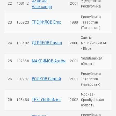
ЗУБКОВ
Удмуртская
22
108142
2001
11
Республика
Александр
Республика
ТРЕФИЛОВ Егор
23
106923
1999
Татарстан
10
(Татарстан)
Ханты-
ДЕРЯБОВ Роман
24
108502
2000
Мансийский АО
10
- Югра
Челябинская
25
107866
МАКСИМОВ Артём
2001
10
область
Республика
ВОЛКОВ Сергей
26
107707
2001
Татарстан
10
(Татарстан)
Москва -
ТРЕГУБОВ Илья
26
108484
2002
Оренбургская
10
область
Республика