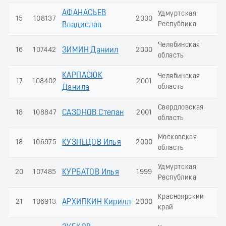
АФАНАСЬЕВ
Удмуртская
15
108137
2000
13
Республика
Владислав
Челябинская
16
107442
ЗИМИН Даниил
2000
12
область
КАРПАСЮК
Челябинская
17
108402
2001
12
область
Данила
Свердловская
18
108847
САЗОНОВ Степан
2001
11
область
Московская
18
106975
КУЗНЕЦОВ Илья
2000
11
область
Удмуртская
20
107485
КУРБАТОВ Илья
1999
11
Республика
Красноярский
21
106913
АРХИПКИН Кирилл
2000
11
край