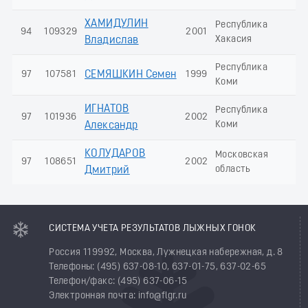
ХАМИДУЛИН
Республика
94
109329
2001
2
Хакасия
Владислав
Республика
97
107581
СЕМЯШКИН Семен
1999
1
Коми
ИГНАТОВ
Республика
97
101936
2002
1
Коми
Александр
КОЛУДАРОВ
Московская
97
108651
2002
1
область
Дмитрий
СИСТЕМА УЧЕТА РЕЗУЛЬТАТОВ ЛЫЖНЫХ ГОНОК
Россия 119992, Москва, Лужнецкая набережная, д. 8
Телефоны: (495) 637-08-10, 637-01-75, 637-02-65
Телефон/факс: (495) 637-06-15
Электронная почта: info@flgr.ru