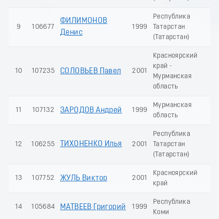
Республика
ФИЛИМОНОВ
9
106677
1999
Татарстан
20
Денис
(Татарстан)
Красноярский
край -
10
107235
СОЛОВЬЕВ Павел
2001
18
Мурманская
область
Мурманская
11
107132
ЗАРОДОВ Андрей
1999
17
область
Республика
ТИХОНЕНКО Илья
12
106255
2001
Татарстан
16
(Татарстан)
Красноярский
13
107752
ЖУЛЬ Виктор
2001
14
край
Республика
14
105684
МАТВЕЕВ Григорий
1999
14
Коми