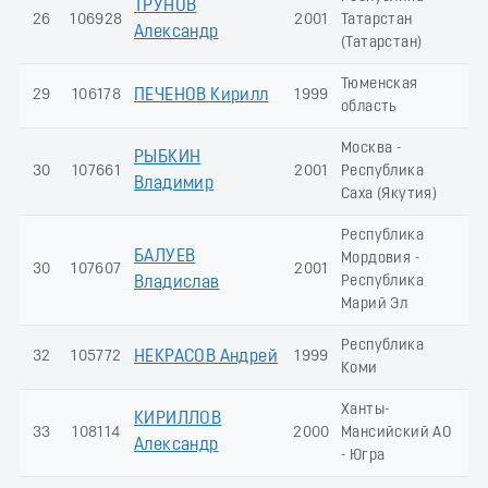
ТРУНОВ
26
106928
2001
Татарстан
10
Александр
(Татарстан)
Тюменская
29
106178
ПЕЧЕНОВ Кирилл
1999
9
область
Москва -
РЫБКИН
30
107661
2001
Республика
9
Владимир
Саха (Якутия)
Республика
БАЛУЕВ
Мордовия -
30
107607
2001
9
Республика
Владислав
Марий Эл
Республика
32
105772
НЕКРАСОВ Андрей
1999
9
Коми
Ханты-
КИРИЛЛОВ
33
108114
2000
Мансийский АО
8
Александр
- Югра