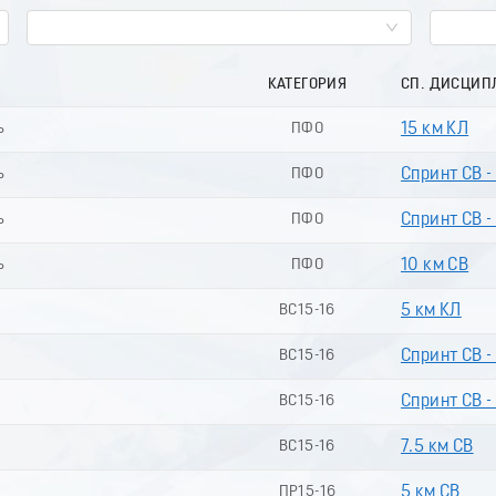
КАТЕГОРИЯ
СП. ДИСЦИП
ь
ПФО
15 км КЛ
ь
ПФО
Спринт СВ -
ь
ПФО
Спринт СВ -
ь
ПФО
10 км СВ
ВС15-16
5 км КЛ
ВС15-16
Спринт СВ -
ВС15-16
Спринт СВ -
ВС15-16
7.5 км СВ
ПР15-16
5 км СВ