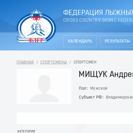
ФЕДЕРАЦИЯ ЛЫЖНЫХ
CROSS COUNTRY SKIING FEDER
КАЛЕНДАРЬ
РЕЗУЛЬТАТЫ
ГЛАВНАЯ
/
СПОРТСМЕНЫ
/
СПОРТСМЕН
МИЩУК Андре
Пол
Мужской
Субъект РФ
Владимирская
КАТЕГОРИЯ