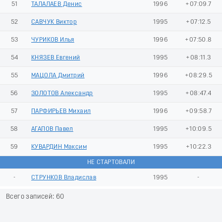
51
ТАЛАЛАЕВ Денис
1996
+07:09.7
52
САВЧУК Виктор
1995
+07:12.5
53
ЧУРИКОВ Илья
1996
+07:50.8
54
КНЯЗЕВ Евгений
1995
+08:11.3
55
МАЦОЛА Дмитрий
1996
+08:29.5
56
ЗОЛОТОВ Александр
1995
+08:47.4
57
ПАРФИРЬЕВ Михаил
1996
+09:58.7
58
АГАПОВ Павел
1995
+10:09.5
59
КУВАРДИН Максим
1995
+10:22.3
НЕ СТАРТОВАЛИ
-
СТРУНКОВ Владислав
1995
-
Всего записей: 60