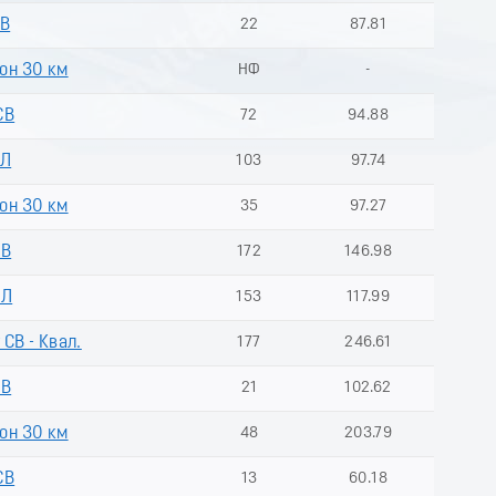
СВ
22
87.81
он 30 км
НФ
-
СВ
72
94.88
КЛ
103
97.74
он 30 км
35
97.27
СВ
172
146.98
КЛ
153
117.99
 СВ - Квал.
177
246.61
СВ
21
102.62
он 30 км
48
203.79
СВ
13
60.18