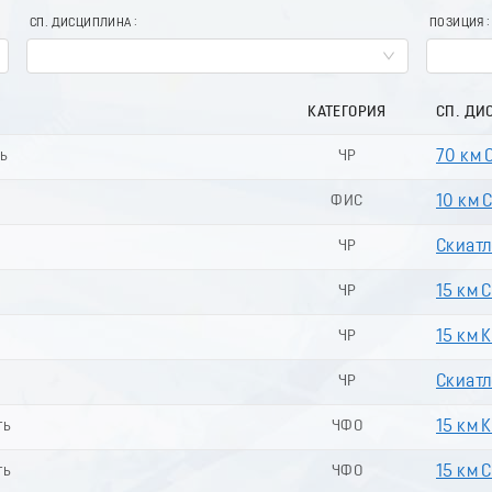
СП. ДИСЦИПЛИНА
ПОЗИЦИЯ
КАТЕГОРИЯ
СП. ДИ
ь
ЧР
70 км 
ФИС
10 км 
ЧР
Скиатл
ЧР
15 км 
ь
ЧР
15 км 
ь
ЧР
Скиатл
ть
ЧФО
15 км 
ть
ЧФО
15 км 