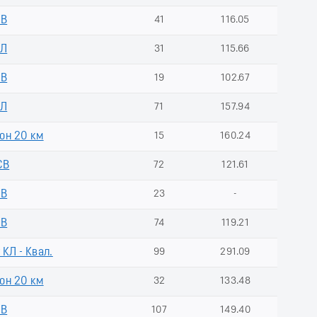
СВ
41
116.05
КЛ
31
115.66
СВ
19
102.67
КЛ
71
157.94
он 20 км
15
160.24
СВ
72
121.61
СВ
23
-
СВ
74
119.21
 КЛ - Квал.
99
291.09
он 20 км
32
133.48
СВ
107
149.40