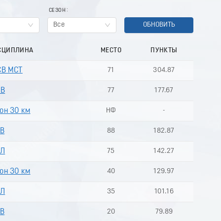
СЕЗОН
Все
ОБНОВИТЬ
СЦИПЛИНА
МЕСТО
ПУНКТЫ
СВ МСТ
71
304.87
СВ
77
177.67
он 30 км
НФ
-
СВ
88
182.87
КЛ
75
142.27
он 30 км
40
129.97
КЛ
35
101.16
СВ
20
79.89