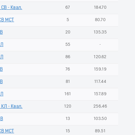
 СВ - Квал.
67
184.70
СВ МСТ
5
80.70
СВ
20
135.35
КЛ
55
-
КЛ
86
120.62
СВ
76
159.19
СВ
81
117.44
КЛ
161
157.89
 КЛ - Квал.
120
256.46
СВ
13
103.50
СВ МСТ
15
89.51