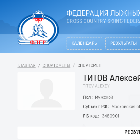
ФЕДЕРАЦИЯ ЛЫЖНЫХ
CROSS COUNTRY SKIING FEDER
КАЛЕНДАРЬ
РЕЗУЛЬТАТЫ
ГЛАВНАЯ
/
СПОРТСМЕНЫ
/
СПОРТСМЕН
ТИТОВ Алексе
TITOV ALEXEY
Пол
Мужской
Субъект РФ
Московская о
FIS код
3480901
РЕЗУ