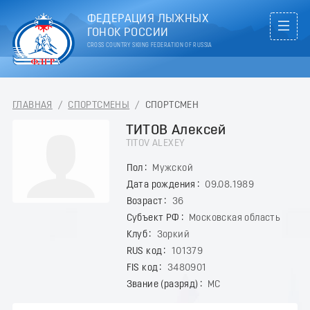
ФЕДЕРАЦИЯ ЛЫЖНЫХ
ГОНОК РОССИИ
CROSS COUNTRY SKIING FEDERATION OF RUSSIA
ГЛАВНАЯ
/
СПОРТСМЕНЫ
/
СПОРТСМЕН
ТИТОВ Алексей
TITOV ALEXEY
Пол
Мужской
Дата рождения
09.08.1989
Возраст
36
Субъект РФ
Московская область
Клуб
Зоркий
RUS код
101379
FIS код
3480901
Звание (разряд)
МС