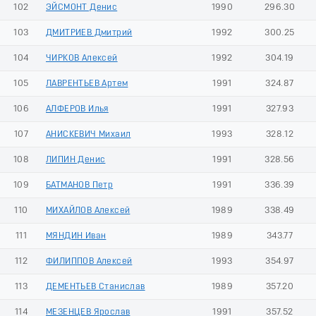
102
ЭЙСМОНТ Денис
1990
296.30
103
ДМИТРИЕВ Дмитрий
1992
300.25
104
ЧИРКОВ Алексей
1992
304.19
105
ЛАВРЕНТЬЕВ Артем
1991
324.87
106
АЛФЕРОВ Илья
1991
327.93
107
АНИСКЕВИЧ Михаил
1993
328.12
108
ЛИПИН Денис
1991
328.56
109
БАТМАНОВ Петр
1991
336.39
110
МИХАЙЛОВ Алексей
1989
338.49
111
МЯНДИН Иван
1989
343.77
112
ФИЛИППОВ Алексей
1993
354.97
113
ДЕМЕНТЬЕВ Станислав
1989
357.20
114
МЕЗЕНЦЕВ Ярослав
1991
357.52