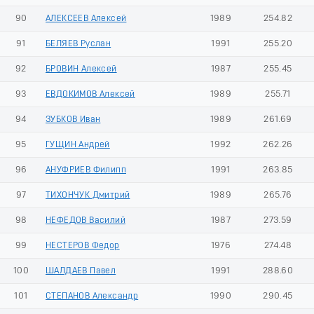
90
АЛЕКСЕЕВ Алексей
1989
254.82
91
БЕЛЯЕВ Руслан
1991
255.20
92
БРОВИН Алексей
1987
255.45
93
ЕВДОКИМОВ Алексей
1989
255.71
94
ЗУБКОВ Иван
1989
261.69
95
ГУЩИН Андрей
1992
262.26
96
АНУФРИЕВ Филипп
1991
263.85
97
ТИХОНЧУК Дмитрий
1989
265.76
98
НЕФЕДОВ Василий
1987
273.59
99
НЕСТЕРОВ Федор
1976
274.48
100
ШАЛДАЕВ Павел
1991
288.60
101
СТЕПАНОВ Александр
1990
290.45