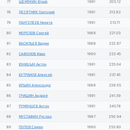
77
ШЕМЯКИН Юрий
1991
205.12
78
ДЕСЯТНИК Григорий
1991
212.82
79
ПАНТЕЛЕЕВ Никита
1991
213.71
80
МОРОЗОВ Сергей
1988
221.03
81
ВАСИЛЬЕВ Вадим
1988
222.87
82
САФОНОВ Иван
1990
223.45
83
ЮНИЦЫН Антон
1991
225.04
84
БУТРАНОВ Алексей
1991
237.45
85
ИЛЬИН Александр
1988
239.55
86
ГРИШИН Андрей
1991
241.39
87
РУМЯНЦЕВ Антон
1991
245.78
88
МУСТАФИН Руслан
1987
250.94
89
ПОПОВ Семен
1990
253.80