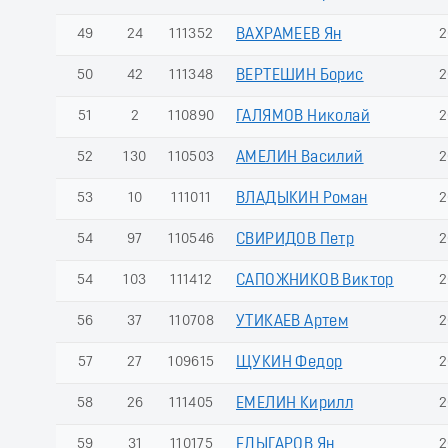
49
24
111352
ВАХРАМЕЕВ Ян
2
50
42
111348
ВЕРТЕШИН Борис
2
51
2
110890
ГАЛЯМОВ Николай
2
52
130
110503
АМЕЛИН Василий
2
53
10
111011
ВЛАДЫКИН Роман
2
54
97
110546
СВИРИДОВ Петр
2
54
103
111412
САПОЖНИКОВ Виктор
2
56
37
110708
УТИКАЕВ Артем
2
57
27
109615
ЩУКИН Федор
2
58
26
111405
ЕМЕЛИН Кирилл
2
59
31
110175
ЕДЫГАРОВ Ян
2