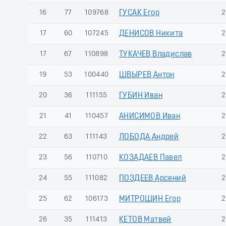
16
77
109768
ГУСАК Егор
2
17
60
107245
ДЕНИСОВ Никита
2
17
67
110898
ТУКАЧЕВ Владислав
2
19
53
100440
ШВЫРЕВ Антон
2
20
36
111155
ГУБИН Иван
2
21
41
110457
АНИСИМОВ Иван
2
22
63
111143
ЛОБОДА Андрей
2
23
56
110710
КОЗАДАЕВ Павел
2
24
55
111082
ПОЗДЕЕВ Арсений
2
25
62
106173
МИТРОШИН Егор
2
26
35
111413
КЕТОВ Матвей
2