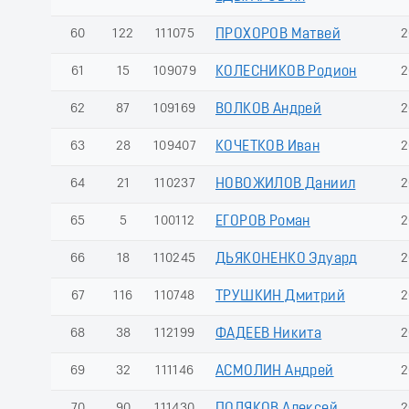
60
122
111075
ПРОХОРОВ Матвей
2
61
15
109079
КОЛЕСНИКОВ Родион
2
62
87
109169
ВОЛКОВ Андрей
2
63
28
109407
КОЧЕТКОВ Иван
2
64
21
110237
НОВОЖИЛОВ Даниил
2
65
5
100112
ЕГОРОВ Роман
2
66
18
110245
ДЬЯКОНЕНКО Эдуард
2
67
116
110748
ТРУШКИН Дмитрий
2
68
38
112199
ФАДЕЕВ Никита
2
69
32
111146
АСМОЛИН Андрей
2
70
90
111430
2