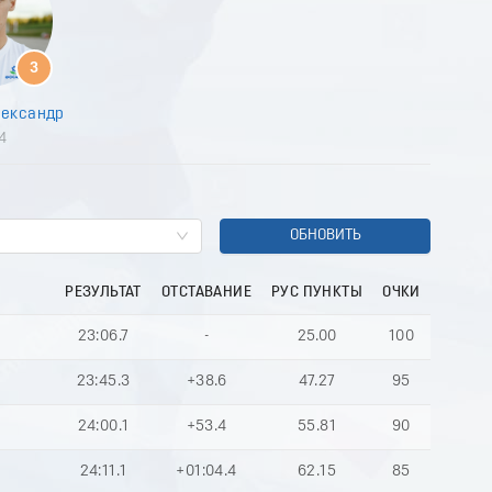
9
0
1
3
2
3
лександр
4
4
5
6
7
8
9
ОБНОВИТЬ
0
1
РЕЗУЛЬТАТ
ОТСТАВАНИЕ
РУС ПУНКТЫ
ОЧКИ
2
3
23:06.7
-
25.00
100
4
5
23:45.3
+38.6
47.27
95
6
7
24:00.1
+53.4
55.81
90
8
9
24:11.1
+01:04.4
62.15
85