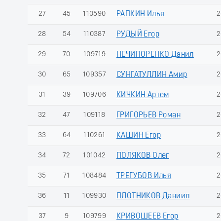
27
45
110590
РАПКИН Илья
2
28
54
110387
РУДЫЙ Егор
2
29
70
109719
НЕЧИПОРЕНКО Данил
2
30
65
109357
СУНГАТУЛЛИН Амир
2
31
39
109706
КИЧКИН Артем
2
32
47
109118
ГРИГОРЬЕВ Роман
2
33
64
110261
КАШИН Егор
2
34
72
101042
ПОЛЯКОВ Олег
2
35
71
108484
ТРЕГУБОВ Илья
2
36
11
109930
ПЛОТНИКОВ Даниил
2
37
9
109799
КРИВОШЕЕВ Егор
2