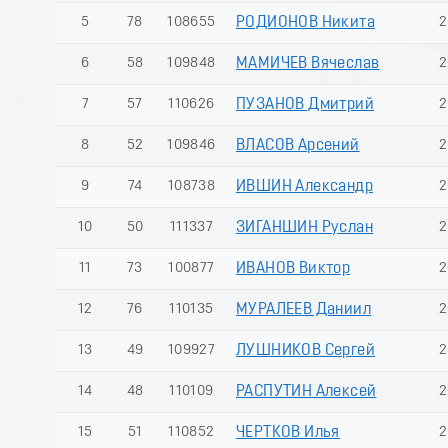
5
78
108655
РОДИОНОВ Никита
2
6
58
109848
МАМИЧЕВ Вячеслав
2
7
57
110626
ПУЗАНОВ Дмитрий
2
8
52
109846
ВЛАСОВ Арсений
2
9
74
108738
ИВШИН Александр
2
10
50
111337
ЗИГАНШИН Руслан
2
11
73
100877
ИВАНОВ Виктор
2
12
76
110135
МУРАЛЕЕВ Даниил
2
13
49
109927
ЛУШНИКОВ Сергей
2
14
48
110109
РАСПУТИН Алексей
2
15
51
110852
ЧЕРТКОВ Илья
2