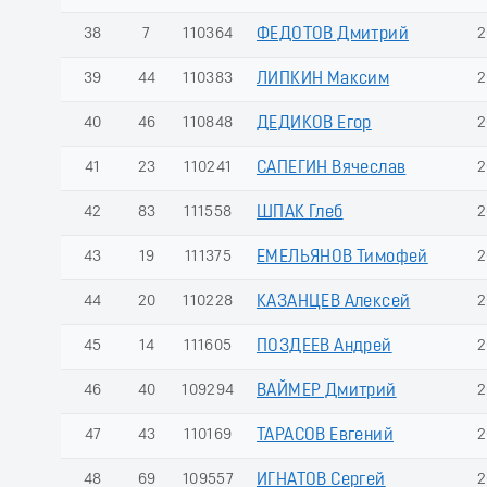
38
7
110364
ФЕДОТОВ Дмитрий
2
39
44
110383
ЛИПКИН Максим
2
40
46
110848
ДЕДИКОВ Егор
2
41
23
110241
САПЕГИН Вячеслав
2
42
83
111558
ШПАК Глеб
2
43
19
111375
ЕМЕЛЬЯНОВ Тимофей
2
44
20
110228
КАЗАНЦЕВ Алексей
2
45
14
111605
ПОЗДЕЕВ Андрей
2
46
40
109294
ВАЙМЕР Дмитрий
2
47
43
110169
ТАРАСОВ Евгений
2
48
69
109557
ИГНАТОВ Сергей
2