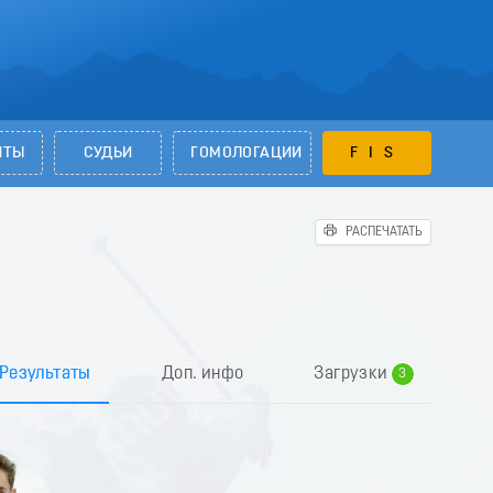
НТЫ
СУДЬИ
ГОМОЛОГАЦИИ
FIS
РАСПЕЧАТАТЬ
0
1
2
Результаты
Доп. инфо
Загрузки
3
4
5
6
7
8