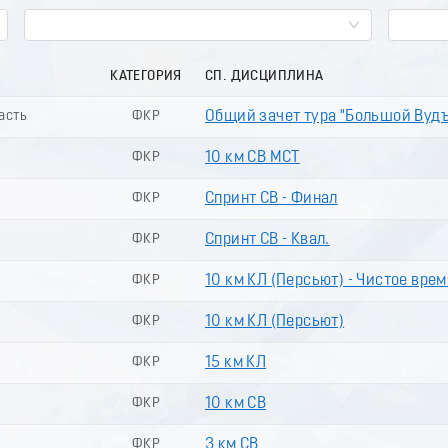
КАТЕГОРИЯ
СП. ДИСЦИПЛИНА
ласть
ФКР
Общий зачет тура "Большой Вуд
ФКР
10 км СВ МСТ
ФКР
Спринт СВ - Финал
ФКР
Спринт СВ - Квал.
ФКР
10 км КЛ (Пeрсьют) - Чистое врем
ФКР
10 км КЛ (Пеpсьют)
ФКР
15 км КЛ
ФКР
10 км СВ
ФКР
3 км СВ