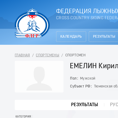
ФЕДЕРАЦИЯ ЛЫЖНЫХ
CROSS COUNTRY SKIING FEDER
КАЛЕНДАРЬ
РЕЗУЛЬТАТЫ
ГЛАВНАЯ
/
СПОРТСМЕНЫ
/
СПОРТСМЕН
ЕМЕЛИН Кири
Пол
Мужской
Субъект РФ
Тюменская об
РЕЗУЛЬТАТЫ
РУ
КАТЕГОРИЯ