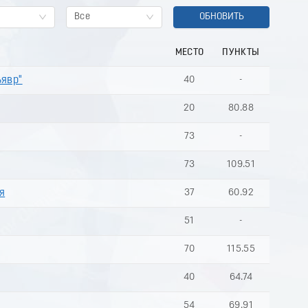
Все
ОБНОВИТЬ
МЕСТО
ПУНКТЫ
ъявр"
40
-
20
80.88
73
-
73
109.51
я
37
60.92
51
-
70
115.55
40
64.74
54
69.91