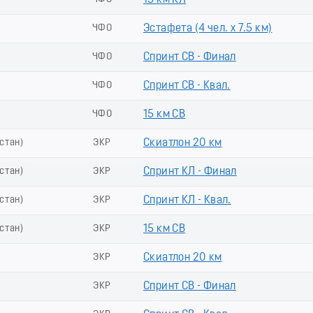
15 км КЛ
ь
ЧФО
Эстафета (4 чел. х 7.5 км)
ь
ЧФО
Спринт СВ - Финал
ь
ЧФО
Спринт СВ - Квал.
ь
ЧФО
15 км СВ
стан)
ЭКР
Скиатлон 20 км
стан)
ЭКР
Спринт КЛ - Финал
стан)
ЭКР
Спринт КЛ - Квал.
стан)
ЭКР
15 км СВ
ЭКР
Скиатлон 20 км
ЭКР
Спринт СВ - Финал