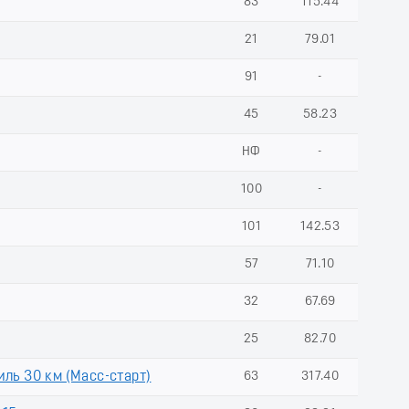
83
115.44
21
79.01
91
-
45
58.23
НФ
-
100
-
101
142.53
57
71.10
32
67.69
25
82.70
ль 30 км (Масс-старт)
63
317.40