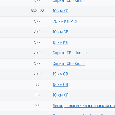
ЭКР
Спринт СВ - Квал.
ВС21-23
10 км КЛ
ЭКР
20 км КЛ МСТ
ЭКР
10 км СВ
ЭКР
15 км КЛ
ЭКР
Спринт СВ - Финал
ЭКР
Спринт СВ - Квал.
ЭКР
15 км СВ
ВС
15 км СВ
ВС
10 км КЛ
ь
ЧР
Лыжероллеры - Классический сти