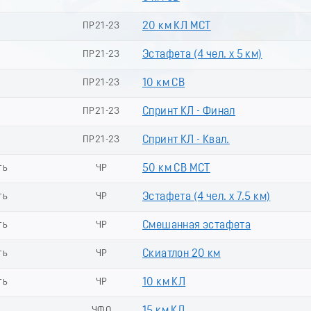
ПР21-23
20 км КЛ МСТ
ПР21-23
Эстафета (4 чел. х 5 км)
ПР21-23
10 км СВ
ПР21-23
Спринт КЛ - Финал
ПР21-23
Спринт КЛ - Квал.
ть
ЧР
50 км СВ МСТ
ть
ЧР
Эстафета (4 чел. х 7.5 км)
ть
ЧР
Смешанная эстафета
ть
ЧР
Скиатлон 20 км
ть
ЧР
10 км КЛ
ь
ЧФО