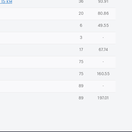
 15 км
36
93.91
20
80.86
6
49.55
3
-
17
67.74
75
-
75
160.55
89
-
89
197.01