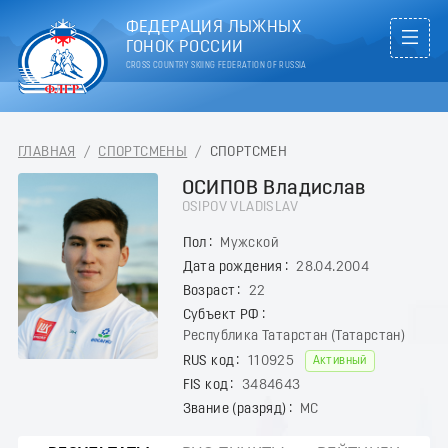
ФЕДЕРАЦИЯ ЛЫЖНЫХ
ГОНОК РОССИИ
CROSS COUNTRY SKIING FEDERATION OF RUSSIA
ГЛАВНАЯ
/
СПОРТСМЕНЫ
/
СПОРТСМЕН
ОСИПОВ Владислав
OSIPOV VLADISLAV
Пол
Мужской
Дата рождения
28.04.2004
Возраст
22
Субъект РФ
Республика Татарстан (Татарстан)
RUS код
110925
Активный
FIS код
3484643
Звание (разряд)
МС