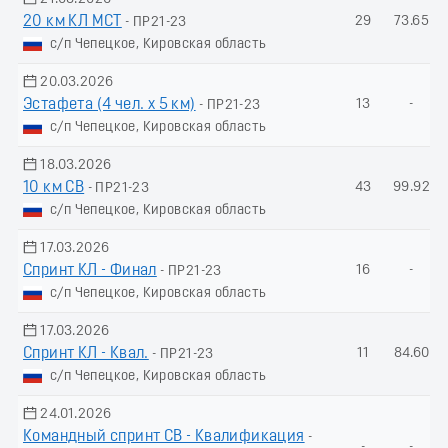
20 км КЛ МСТ
29
73.65
- ПР21-23
с/п Чепецкое, Кировская область
20.03.2026
Эстафета (4 чел. х 5 км)
13
-
- ПР21-23
с/п Чепецкое, Кировская область
18.03.2026
10 км СВ
43
99.92
- ПР21-23
с/п Чепецкое, Кировская область
17.03.2026
Спринт КЛ - Финал
16
-
- ПР21-23
с/п Чепецкое, Кировская область
17.03.2026
Спринт КЛ - Квал.
11
84.60
- ПР21-23
с/п Чепецкое, Кировская область
24.01.2026
Командный спринт СВ - Квалификация
-
-
-