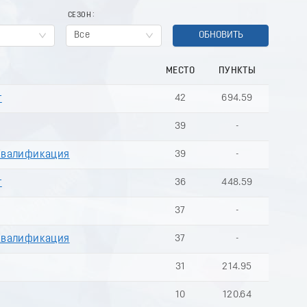
СЕЗОН
Все
ОБНОВИТЬ
МЕСТО
ПУНКТЫ
т
42
694.59
39
-
 Квалификация
39
-
т
36
448.59
37
-
 Квалификация
37
-
31
214.95
10
120.64