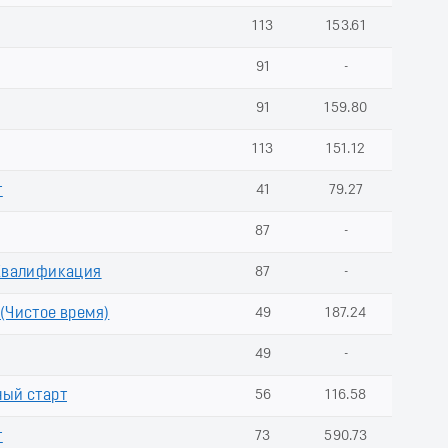
113
153.61
91
-
91
159.80
113
151.12
т
41
79.27
87
-
 Квалификация
87
-
(Чистое время)
49
187.24
49
-
ный старт
56
116.58
т
73
590.73