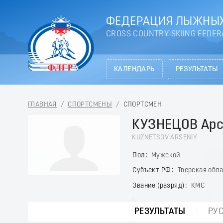
ФЕДЕРАЦИЯ ЛЫЖНЫХ
CROSS COUNTRY SKIING FEDER
КАЛЕНДАРЬ
РЕЗУЛЬТАТЫ
ГЛАВНАЯ
/
СПОРТСМЕНЫ
/
СПОРТСМЕН
КУЗНЕЦОВ Арс
KUZNETSOV ARSENIY
Пол
Мужской
Субъект РФ
Тверская обл
Звание (разряд)
КМС
РЕЗУЛЬТАТЫ
РУ