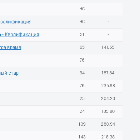
НС
-
 Квалификация
НС
-
а - Квалификация
31
-
тое время
65
141.55
76
-
ный старт
94
187.84
76
235.68
25
204.20
24
185.80
109
280.94
143
218.38