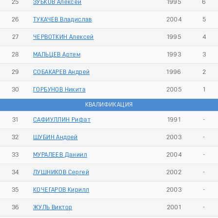
25
ЗУБКОВ Алексей
1995
6
26
ТУКАЧЕВ Владислав
2004
5
27
ЧЕРВОТКИН Алексей
1995
4
28
МАЛЬЦЕВ Артем
1993
3
29
СОБАКАРЕВ Андрей
1996
2
30
ГОРБУНОВ Никита
2005
1
КВАЛИФИКАЦИЯ
31
САФИУЛЛИН Рифат
1991
-
32
ШУБИН Андрей
2003
-
33
МУРАЛЕЕВ Даниил
2004
-
34
ЛУШНИКОВ Сергей
2002
-
35
КОЧЕГАРОВ Кирилл
2003
-
36
ЖУЛЬ Виктор
2001
-