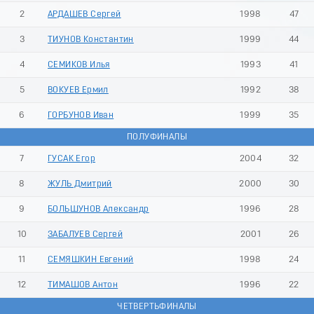
2
АРДАШЕВ Сергей
1998
47
3
ТИУНОВ Константин
1999
44
4
СЕМИКОВ Илья
1993
41
5
ВОКУЕВ Ермил
1992
38
6
ГОРБУНОВ Иван
1999
35
ПОЛУФИНАЛЫ
7
ГУСАК Егор
2004
32
8
ЖУЛЬ Дмитрий
2000
30
9
БОЛЬШУНОВ Александр
1996
28
10
ЗАБАЛУЕВ Сергей
2001
26
11
СЕМЯШКИН Евгений
1998
24
12
ТИМАШОВ Антон
1996
22
ЧЕТВЕРТЬФИНАЛЫ