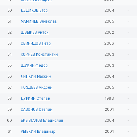
50
ДЕДИКОВ Егор
2004
-
51
МАМИЧЕВ Вячеслав
2005
-
52
ШВЫРЕВ Антон
2002
-
53
СВИРИДОВ Петр
2006
-
54
КОРНЕВ Константин
2003
-
55
ЩУКИН Федор
2003
-
56
ЛИПКИН Максим
2004
-
57
ПОЗДЕЕВ Андрей
2005
-
58
ДУРКИН Степан
1993
-
59
САЗОНОВ Степан
2001
-
60
БРЫЗГАЛОВ Владислав
2004
-
61
РЫБКИН Владимир
2001
-