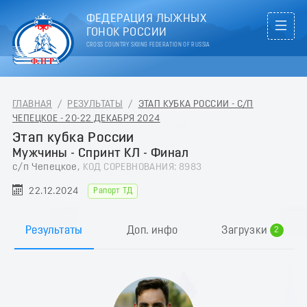
ФЕДЕРАЦИЯ ЛЫЖНЫХ
ГОНОК РОССИИ
CROSS COUNTRY SKIING FEDERATION OF RUSSIA
ГЛАВНАЯ
/
РЕЗУЛЬТАТЫ
/
ЭТАП КУБКА РОССИИ - С/П
ЧЕПЕЦКОЕ - 20-22 ДЕКАБРЯ 2024
Этап кубка России
Мужчины - Спринт КЛ - Финал
с/п Чепецкое,
КОД СОРЕВНОВАНИЯ: 8983
22.12.2024
Рапорт ТД
0
1
Результаты
Доп. инфо
Загрузки
2
3
4
5
6
7