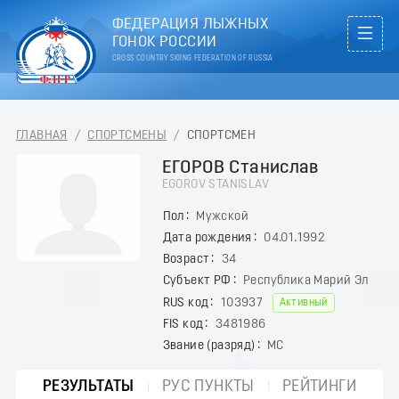
ФЕДЕРАЦИЯ ЛЫЖНЫХ
ГОНОК РОССИИ
CROSS COUNTRY SKIING FEDERATION OF RUSSIA
ГЛАВНАЯ
/
СПОРТСМЕНЫ
/
СПОРТСМЕН
ЕГОРОВ Станислав
EGOROV STANISLAV
Пол
Мужской
Дата рождения
04.01.1992
Возраст
34
Субъект РФ
Республика Марий Эл
RUS код
103937
Активный
FIS код
3481986
Звание (разряд)
МС
РЕЗУЛЬТАТЫ
РУС ПУНКТЫ
РЕЙТИНГИ