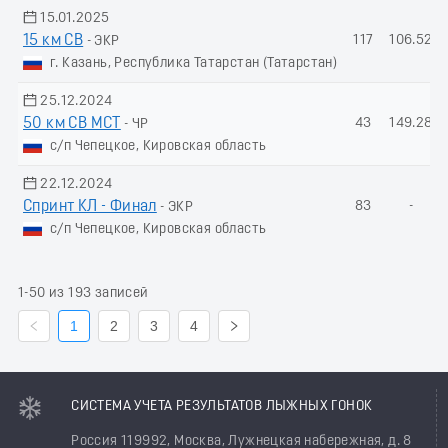
15.01.2025
15 км СВ
117
106.52
- ЭКР
г. Казань, Республика Татарстан (Татарстан)
25.12.2024
50 км СВ МСТ
43
149.28
- ЧР
с/п Чепецкое, Кировская область
22.12.2024
Спринт КЛ - Финал
83
-
- ЭКР
с/п Чепецкое, Кировская область
1-50 из 193 записей
1
2
3
4
СИСТЕМА УЧЕТА РЕЗУЛЬТАТОВ ЛЫЖНЫХ ГОНОК
Россия 119992, Москва, Лужнецкая набережная, д. 8