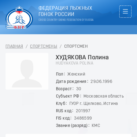
ФЕДЕРАЦИЯ ЛЫЖНЫХ
ГОНОК РОССИИ
CROSS COUNTRY SKIING FEDERATION OF RUSSIA
ГЛАВНАЯ
/
СПОРТСМЕНЫ
/
СПОРТСМЕН
ХУДЯКОВА Полина
HUDYAKOVA POLINA
Пол
Женский
Дата рождения
29.06.1996
Возраст
30
Субъект РФ
Московская область
Клуб
ГУОР г. Щелково, Истина
RUS код
201997
FIS код
3486599
Звание (разряд)
КМС