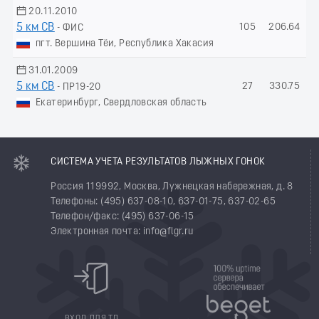
20.11.2010
5 км СВ
105
206.64
- ФИС
пгт. Вершина Тёи, Республика Хакасия
31.01.2009
5 км СВ
27
330.75
- ПР19-20
Екатеринбург, Свердловская область
СИСТЕМА УЧЕТА РЕЗУЛЬТАТОВ ЛЫЖНЫХ ГОНОК
Россия 119992, Москва, Лужнецкая набережная, д. 8
Телефоны: (495) 637-08-10, 637-01-75, 637-02-65
Телефон/факс: (495) 637-06-15
Электронная почта: info@flgr.ru
ВХОД ДЛЯ ТД