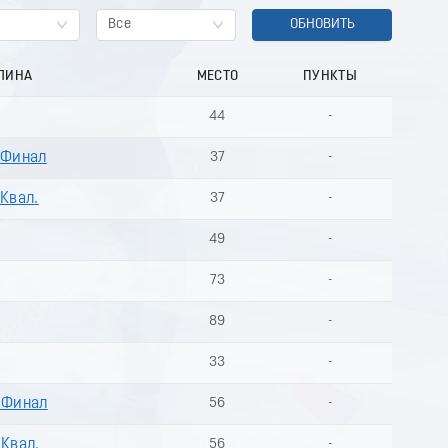
Все
ОБНОВИТЬ
ЛИНА
МЕСТО
ПУНКТЫ
44
-
 Финал
37
-
 Квал.
37
-
49
-
73
-
89
-
33
-
- Финал
56
-
 Квал.
56
-