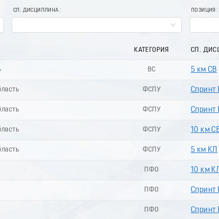
СП. ДИСЦИПЛИНА
ПОЗИЦИЯ
КАТЕГОРИЯ
СП. ДИ
ь
ВС
5 км СВ
бласть
ФСПУ
Спринт 
бласть
ФСПУ
Спринт 
бласть
ФСПУ
10 км С
бласть
ФСПУ
5 км КЛ
ПФО
10 км К
ПФО
Спринт 
ПФО
Спринт 