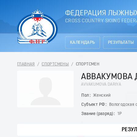
ФЕДЕРАЦИЯ ЛЫЖНЫХ
CROSS COUNTRY SKIING FEDER
КАЛЕНДАРЬ
РЕЗУЛЬТАТЫ
ГЛАВНАЯ
/
СПОРТСМЕНЫ
/
СПОРТСМЕН
АВВАКУМОВА 
AVVAKUMOVA DARIYA
Пол
Женский
Субъект РФ
Вологодская 
Звание (разряд)
1Р
РЕЗУ