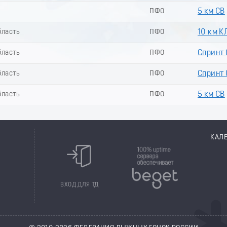
ПФО
5 км СВ
бласть
ПФО
10 км К
бласть
ПФО
Спринт 
бласть
ПФО
Спринт 
бласть
ПФО
5 км СВ
КАЛ
8
ВХОД ДЛЯ ТД