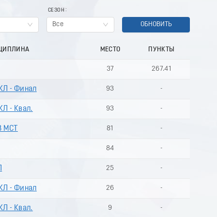
СЕЗОН
Все
ОБНОВИТЬ
СЦИПЛИНА
МЕСТО
ПУНКТЫ
37
267.41
КЛ - Финал
93
-
КЛ - Квал.
93
-
В МСТ
81
-
84
-
Л
25
-
КЛ - Финал
26
-
КЛ - Квал.
9
-