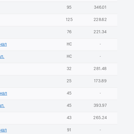
95
346.01
125
228.62
76
221.34
нал
НС
-
ал.
НС
-
32
281.48
25
173.89
инал
45
-
ал.
45
393.97
43
265.24
нал
91
-