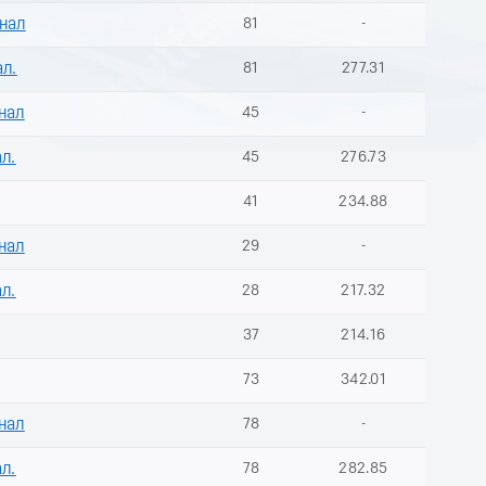
инал
81
-
ал.
81
277.31
нал
45
-
ал.
45
276.73
41
234.88
нал
29
-
ал.
28
217.32
37
214.16
73
342.01
нал
78
-
ал.
78
282.85