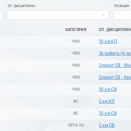
СП. ДИСЦИПЛИНА
ПОЗИЦИЯ
КАТЕГОРИЯ
СП. ДИСЦИПЛИ
ЧФО
10 км КЛ
ЧФО
Эстафета (4 чел
ЧФО
Спринт СВ - Фи
ЧФО
Спринт СВ - Кв
ЧФО
10 км СВ
ВС
5 км КЛ
ВС
10 км СВ
ПР19-20
5 км СВ