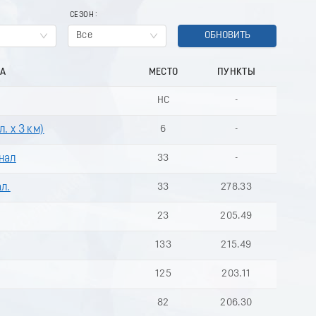
СЕЗОН
Все
ОБНОВИТЬ
НА
МЕСТО
ПУНКТЫ
НС
-
. х 3 км)
6
-
нал
33
-
ал.
33
278.33
23
205.49
133
215.49
125
203.11
82
206.30