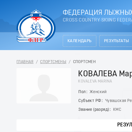
ФЕДЕРАЦИЯ ЛЫЖНЫХ
CROSS COUNTRY SKIING FEDER
КАЛЕНДАРЬ
РЕЗУЛЬТАТЫ
ГЛАВНАЯ
/
СПОРТСМЕНЫ
/
СПОРТСМЕН
КОВАЛЕВА Ма
KOVALEVA MARINA
Пол
Женский
Субъект РФ
Чувашская Ре
Звание (разряд)
КМС
РЕЗУ