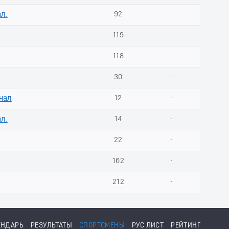
ал.
92
-
119
-
118
-
30
-
нал
12
-
ал.
14
-
22
-
162
-
212
-
ЕНДАРЬ
РЕЗУЛЬТАТЫ
СПОРТСМЕНЫ
РУС ЛИСТ
РЕЙТИНГ