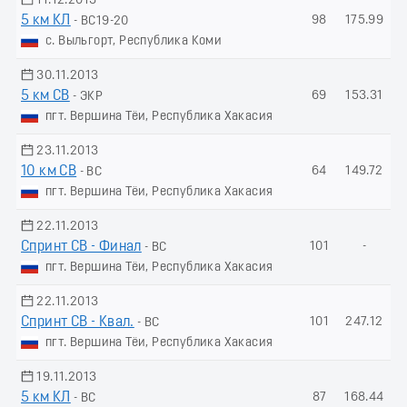
11.12.2013
5 км КЛ
98
175.99
- ВС19-20
с. Выльгорт, Республика Коми
30.11.2013
5 км СВ
69
153.31
- ЭКР
пгт. Вершина Тёи, Республика Хакасия
23.11.2013
10 км СВ
64
149.72
- ВС
пгт. Вершина Тёи, Республика Хакасия
22.11.2013
Спринт СВ - Финал
101
-
- ВС
пгт. Вершина Тёи, Республика Хакасия
22.11.2013
Спринт СВ - Квал.
101
247.12
- ВС
пгт. Вершина Тёи, Республика Хакасия
19.11.2013
5 км КЛ
87
168.44
- ВС