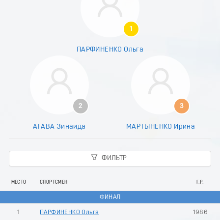
7
8
9
1
0
1
ПАРФИНЕНКО Ольга
2
3
4
5
6
7
2
3
8
9
АГАВА Зинаида
МАРТЫНЕНКО Ирина
0
1
2
ФИЛЬТР
3
4
5
МЕСТО
СПОРТСМЕН
Г.Р.
6
ФИНАЛ
7
8
1
ПАРФИНЕНКО Ольга
1986