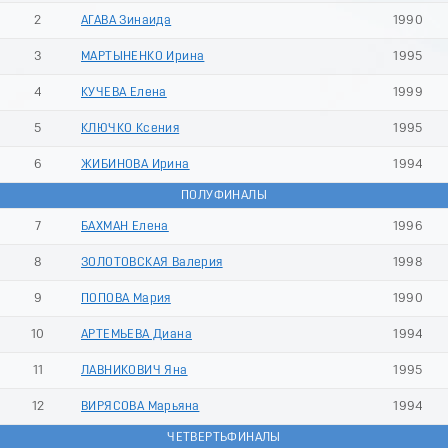
9
2
АГАВА Зинаида
1990
3
МАРТЫНЕНКО Ирина
1995
4
КУЧЕВА Елена
1999
5
КЛЮЧКО Ксения
1995
6
ЖИБИНОВА Ирина
1994
ПОЛУФИНАЛЫ
7
БАХМАН Елена
1996
8
ЗОЛОТОВСКАЯ Валерия
1998
9
ПОПОВА Мария
1990
10
АРТЕМЬЕВА Диана
1994
11
ЛАВНИКОВИЧ Яна
1995
12
ВИРЯСОВА Марьяна
1994
ЧЕТВЕРТЬФИНАЛЫ