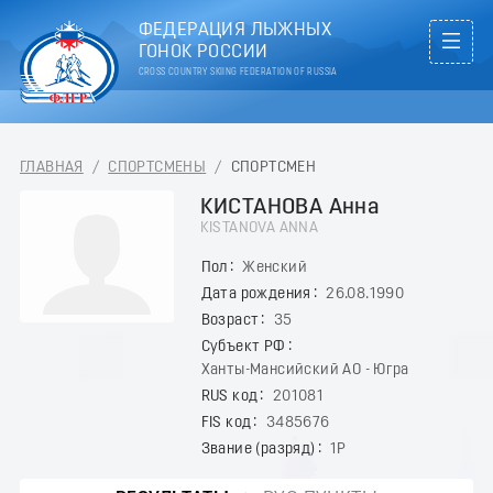
ФЕДЕРАЦИЯ ЛЫЖНЫХ
ГОНОК РОССИИ
CROSS COUNTRY SKIING FEDERATION OF RUSSIA
ГЛАВНАЯ
/
СПОРТСМЕНЫ
/
СПОРТСМЕН
КИСТАНОВА Анна
KISTANOVA ANNA
Пол
Женский
Дата рождения
26.08.1990
Возраст
35
Субъект РФ
Ханты-Мансийский АО - Югра
RUS код
201081
FIS код
3485676
Звание (разряд)
1Р