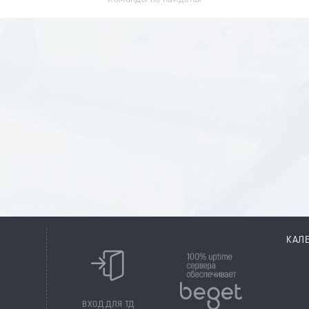
КАЛ
8
ВХОД ДЛЯ ТД