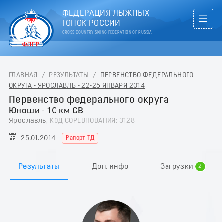
ФЕДЕРАЦИЯ ЛЫЖНЫХ
ГОНОК РОССИИ
CROSS COUNTRY SKIING FEDERATION OF RUSSIA
ГЛАВНАЯ
/
РЕЗУЛЬТАТЫ
/
ПЕРВЕНСТВО ФЕДЕРАЛЬНОГО
ОКРУГА - ЯРОСЛАВЛЬ - 22-25 ЯНВАРЯ 2014
Первенство федерального округа
Юноши - 10 км СВ
Ярославль,
КОД СОРЕВНОВАНИЯ: 3128
25.01.2014
Рапорт ТД
0
1
Результаты
Доп. инфо
Загрузки
2
3
4
5
6
7