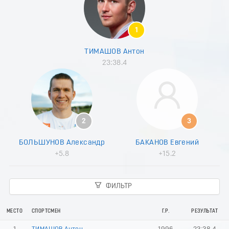
8
9
0
1
1
2
ТИМАШОВ Антон
3
23:38.4
4
5
6
7
8
9
2
3
0
1
БОЛЬШУНОВ Александр
БАКАНОВ Евгений
2
+5.8
+15.2
3
4
5
ФИЛЬТР
6
7
8
МЕСТО
СПОРТСМЕН
Г.Р.
РЕЗУЛЬТАТ
9