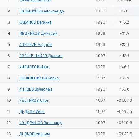
1
ТИМАШОВ Антон
1996
23:38.4
2
БОЛЬШУНОВ Александр
1996
+5.8
3
БАКАНОВ Евгений
1996
+15.2
4
МЕДНИКОВ Дмитрий
1996
+31.5
5
АЛИПКИН Андрей
1996
+35.1
6
ПРЯНИЧНИКОВ Даниил
1997
+42.1
7
КИРИЛЛОВ Иван
1996
+46.1
8
ПОЛКОВНИКОВ Борис
1997
+51.9
9
КНЯЗЕВ Вячеслав
1996
+55.0
10
ЧЕСТИКОВ Олег
1997
+01:07.9
11
ДЕДКОВ Иван
1997
+01:14.5
12
КОНДРАШОВ Всеволод
1997
+01:19.8
13
ДЬЯКОВ Максим
1996
+01:30.6