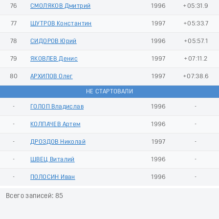
76
СМОЛЯКОВ Дмитрий
1996
+05:31.9
77
ШУТРОВ Константин
1997
+05:33.7
78
СИДОРОВ Юрий
1996
+05:57.1
79
ЯКОВЛЕВ Денис
1997
+07:11.2
80
АРХИПОВ Олег
1997
+07:38.6
НЕ СТАРТОВАЛИ
-
ГОЛОП Владислав
1996
-
-
КОЛПАЧЕВ Артем
1996
-
-
ДРОЗДОВ Николай
1997
-
-
ШВЕЦ Виталий
1996
-
-
ПОЛОСИН Иван
1996
-
Всего записей: 85