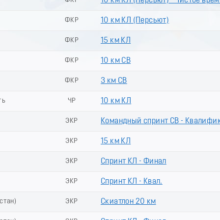
ФКР
10 км КЛ (Пeрсьют) - Чистое врем
ФКР
10 км КЛ (Пеpсьют)
ФКР
15 км КЛ
ФКР
10 км СВ
ФКР
3 км СВ
ть
ЧР
10 км КЛ
ЭКР
Командный спринт СВ - Квалифи
ЭКР
15 км КЛ
ЭКР
Спринт КЛ - Финал
ЭКР
Спринт КЛ - Квал.
стан)
ЭКР
Скиатлон 20 км