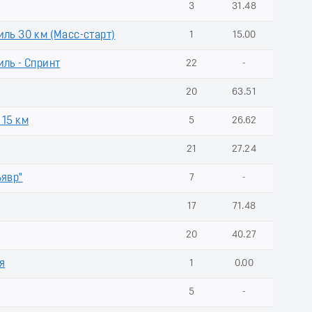
3
31.48
ль 30 км (Масс-старт)
1
15.00
ль - Спринт
22
-
20
63.51
 15 км
5
26.62
21
27.24
ъявр"
7
-
17
71.48
20
40.27
я
1
0.00
5
-