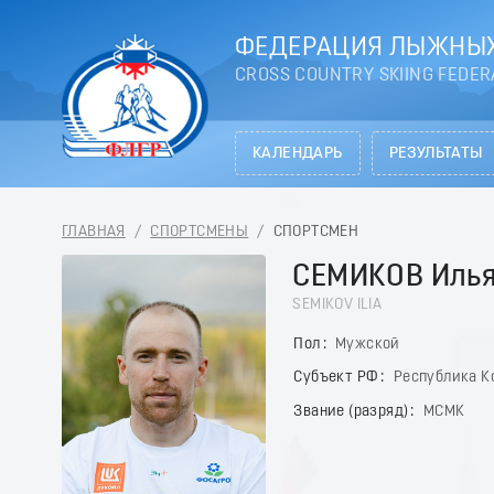
ФЕДЕРАЦИЯ ЛЫЖНЫХ
CROSS COUNTRY SKIING FEDER
КАЛЕНДАРЬ
РЕЗУЛЬТАТЫ
ГЛАВНАЯ
/
СПОРТСМЕНЫ
/
СПОРТСМЕН
СЕМИКОВ Иль
SEMIKOV ILIA
Пол
Мужской
Субъект РФ
Республика К
Звание (разряд)
МСМК