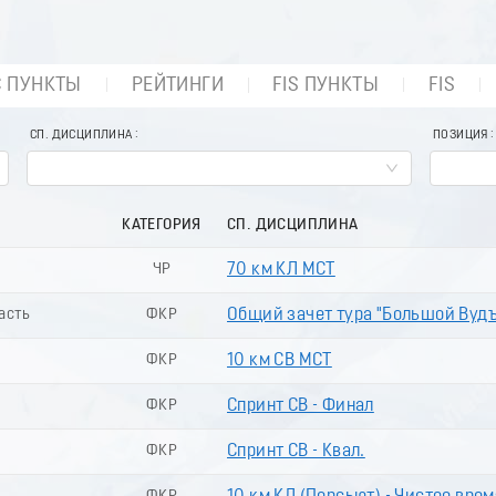
С ПУНКТЫ
РЕЙТИНГИ
FIS ПУНКТЫ
FIS
СП. ДИСЦИПЛИНА
ПОЗИЦИЯ
КАТЕГОРИЯ
СП. ДИСЦИПЛИНА
ЧР
70 км КЛ МСТ
ласть
ФКР
Общий зачет тура "Большой Вуд
ФКР
10 км СВ МСТ
ФКР
Спринт СВ - Финал
ФКР
Спринт СВ - Квал.