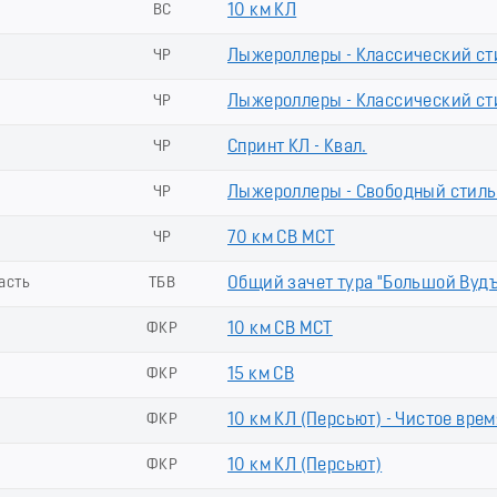
ВС
10 км КЛ
ь
ЧР
Лыжероллеры - Классический сти
ь
ЧР
Лыжероллеры - Классический сти
ь
ЧР
Спринт КЛ - Квал.
ь
ЧР
Лыжероллеры - Свободный стиль
ЧР
70 км СВ МСТ
ласть
ТБВ
Общий зачет тура "Большой Вуд
ФКР
10 км СВ МСТ
ФКР
15 км СВ
ФКР
10 км КЛ (Пeрсьют) - Чистое врем
ФКР
10 км КЛ (Пеpсьют)