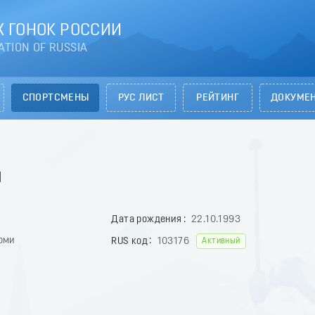
 ГОНОК РОССИИ
ATION OF RUSSIA
СПОРТСМЕНЫ
РУС ЛИСТ
РЕЙТИНГ
ДОКУМЕ
я
Дата рождения
22.10.1993
оми
RUS код
103176
Активный