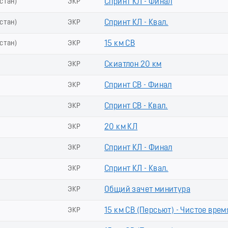
стан)
ЭКР
Спринт КЛ - Финал
стан)
ЭКР
Спринт КЛ - Квал.
стан)
ЭКР
15 км СВ
ЭКР
Скиатлон 20 км
ЭКР
Спринт СВ - Финал
ЭКР
Спринт СВ - Квал.
ЭКР
20 км КЛ
ЭКР
Спринт КЛ - Финал
ЭКР
Спринт КЛ - Квал.
ЭКР
Общий зачет минитура
ЭКР
15 км СВ (Пeрсьют) - Чистое врем