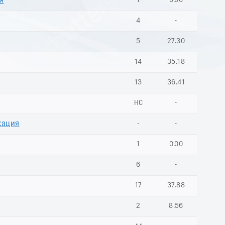
я
1
0.00
4
-
5
27.30
14
35.18
13
36.41
НС
-
кация
-
-
1
0.00
6
-
17
37.88
2
8.56