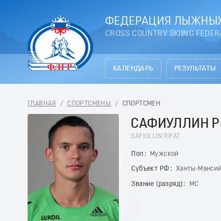
ФЕДЕРАЦИЯ ЛЫЖНЫХ
CROSS COUNTRY SKIING FEDER
КАЛЕНДАРЬ
РЕЗУЛЬТАТЫ
ГЛАВНАЯ
/
СПОРТСМЕНЫ
/
СПОРТСМЕН
САФИУЛЛИН Р
SAFIULLIN RIFAT
Пол
Мужской
Субъект РФ
Ханты-Мансий
Звание (разряд)
МС