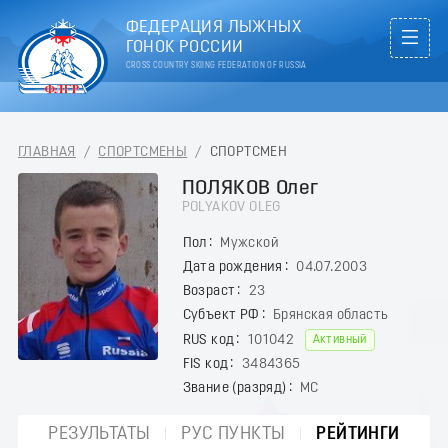
ФЕДЕРАЦИЯ ЛЫЖНЫХ
ГОНОК РОССИИ
CROSS COUNTRY SKIING FEDERATION OF RUSSIA
ГЛАВНАЯ
/
СПОРТСМЕНЫ
/
СПОРТСМЕН
ПОЛЯКОВ Олег
POLYAKOV OLEG
Пол
Мужской
Дата рождения
04.07.2003
Возраст
23
Субъект РФ
Брянская область
RUS код
101042
Активный
FIS код
3484365
Звание (разряд)
МС
РЕЗУЛЬТАТЫ
РУС ПУНКТЫ
РЕЙТИНГИ