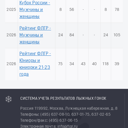
Кубок России -
2025
Мужчины и
8
56
-
-
8
78
женщины
Рейтинг ФЛГР -
2026
Мужчины и
24
84
-
-
24
105
женщины
Рейтинг ФЛГР -
Юниоры и
2026
75
34
43
40
118
39
юниорки 21-23
года
СИСТЕМА УЧЕТА РЕЗУЛЬТАТОВ ЛЫЖНЫХ ГОНОК
Россия 119992, Москва, Лужнецкая набережная, д. 8
Телефоны: (495) 637-08-10, 637-01-75, 637-02-65
Телефон/факс: (495) 637-06-15
Электронная почта: info@flgr.ru