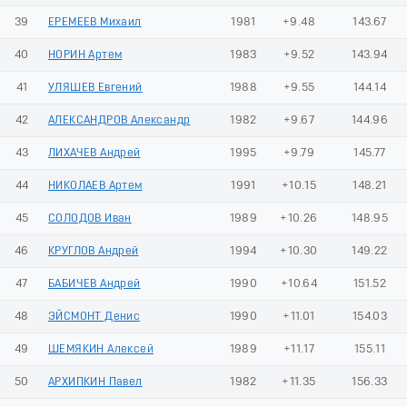
39
ЕРЕМЕЕВ Михаил
1981
+9.48
143.67
40
НОРИН Артем
1983
+9.52
143.94
41
УЛЯШЕВ Евгений
1988
+9.55
144.14
42
АЛЕКСАНДРОВ Александр
1982
+9.67
144.96
43
ЛИХАЧЕВ Андрей
1995
+9.79
145.77
44
НИКОЛАЕВ Артем
1991
+10.15
148.21
45
СОЛОДОВ Иван
1989
+10.26
148.95
46
КРУГЛОВ Андрей
1994
+10.30
149.22
47
БАБИЧЕВ Андрей
1990
+10.64
151.52
48
ЭЙСМОНТ Денис
1990
+11.01
154.03
49
ШЕМЯКИН Алексей
1989
+11.17
155.11
50
АРХИПКИН Павел
1982
+11.35
156.33