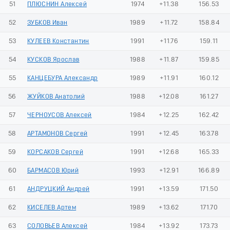
51
ПЛЮСНИН Алексей
1974
+11.38
156.53
52
ЗУБКОВ Иван
1989
+11.72
158.84
53
КУЛЕЕВ Константин
1991
+11.76
159.11
54
КУСКОВ Ярослав
1988
+11.87
159.85
55
КАНЦЕБУРА Александр
1989
+11.91
160.12
56
ЖУЙКОВ Анатолий
1988
+12.08
161.27
57
ЧЕРНОУСОВ Алексей
1984
+12.25
162.42
58
АРТАМОНОВ Сергей
1991
+12.45
163.78
59
КОРСАКОВ Сергей
1991
+12.68
165.33
60
БАРМАСОВ Юрий
1993
+12.91
166.89
61
АНДРУЦКИЙ Андрей
1991
+13.59
171.50
62
КИСЕЛЕВ Артем
1989
+13.62
171.70
63
СОЛОВЬЕВ Алексей
1984
+13.92
173.73