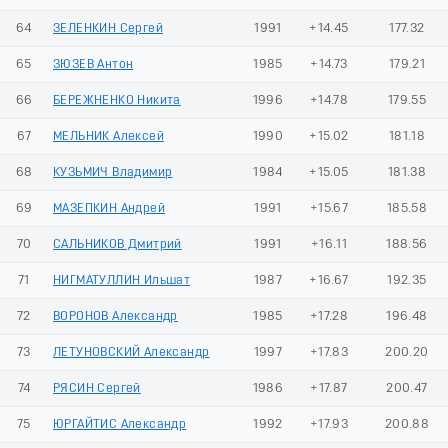
64
ЗЕЛЕНКИН Сергей
1991
+14.45
177.32
65
ЗЮЗЕВ Антон
1985
+14.73
179.21
66
БЕРЕЖНЕНКО Никита
1996
+14.78
179.55
67
МЕЛЬНИК Алексей
1990
+15.02
181.18
68
КУЗЬМИЧ Владимир
1984
+15.05
181.38
69
МАЗЕПКИН Андрей
1991
+15.67
185.58
70
САЛЬНИКОВ Дмитрий
1991
+16.11
188.56
71
НИГМАТУЛЛИН Ильшат
1987
+16.67
192.35
72
ВОРОНОВ Александр
1985
+17.28
196.48
73
ЛЕТУНОВСКИЙ Александр
1997
+17.83
200.20
74
РЯСИН Сергей
1986
+17.87
200.47
75
ЮРГАЙТИС Александр
1992
+17.93
200.88