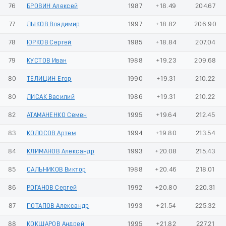
76
БРОВИН Алексей
1987
+18.49
204.67
77
ЛЫКОВ Владимир
1997
+18.82
206.90
78
ЮРКОВ Сергей
1985
+18.84
207.04
79
КУСТОВ Иван
1988
+19.23
209.68
80
ТЕЛИЦИН Егор
1990
+19.31
210.22
80
ЛИСАК Василий
1986
+19.31
210.22
82
АТАМАНЕНКО Семен
1995
+19.64
212.45
83
КОЛОСОВ Артем
1994
+19.80
213.54
84
КЛИМАНОВ Александр
1993
+20.08
215.43
85
САЛЬНИКОВ Виктор
1988
+20.46
218.01
86
РОГАНОВ Сергей
1992
+20.80
220.31
87
ПОТАПОВ Александр
1993
+21.54
225.32
88
КОКШАРОВ Андрей
1995
+21.82
227.21