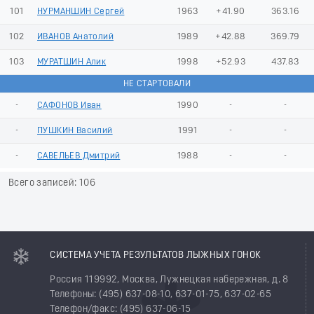
101
НУРМАНШИН Сергей
1963
+41.90
363.16
102
ИВАНОВ Анатолий
1989
+42.88
369.79
103
МУРАТШИН Алик
1998
+52.93
437.83
НЕ СТАРТОВАЛИ
-
САФОНОВ Иван
1990
-
-
-
ПУШКИН Василий
1991
-
-
-
САВЕЛЬЕВ Дмитрий
1988
-
-
Всего записей: 106
СИСТЕМА УЧЕТА РЕЗУЛЬТАТОВ ЛЫЖНЫХ ГОНОК
Россия 119992, Москва, Лужнецкая набережная, д. 8
Телефоны: (495) 637-08-10, 637-01-75, 637-02-65
Телефон/факс: (495) 637-06-15