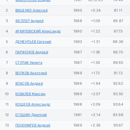
1
ФАЙЗУЛЛОВ Ильдар
1991
02:57.25
79.49
2
ВИЦЕНКО Алексей
1990
+0.24
81.11
3
ФЕЛЛЕР Андрей
1988
+1.09
86.87
4
АРХИПОВСКИЙ Александр
1990
+1.22
87.75
5
ДЕМЕНТЬЕВ Евгений
1983
+1.31
88.36
6
ПАРФЕНОВ Андрей
1987
+1.36
88.70
7
СТУПАК Никита
1987
+1.50
89.65
8
ВОЛКОВ Анатолий
1989
+1.72
91.13
9
ВЛАСОВ Андрей
1986
+1.94
92.62
10
КОВАЛЕВ Максим
1989
+2.07
93.50
11
КОЩЕЕВ Александр
1988
+2.09
93.64
12
ЕГОШИН Дмитрий
1981
+2.14
93.98
13
ПОНОМАРЕВ Андрей
1989
+2.39
95.67