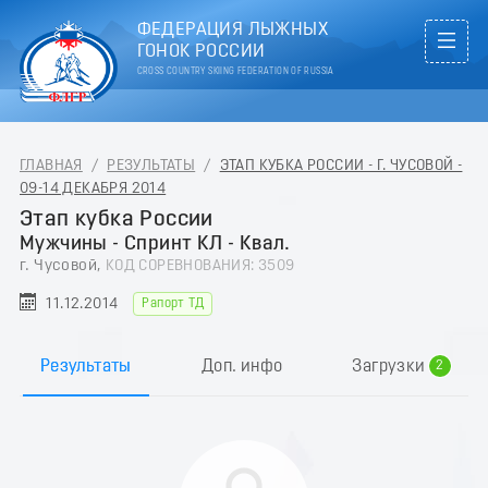
ФЕДЕРАЦИЯ ЛЫЖНЫХ
ГОНОК РОССИИ
CROSS COUNTRY SKIING FEDERATION OF RUSSIA
ГЛАВНАЯ
/
РЕЗУЛЬТАТЫ
/
ЭТАП КУБКА РОССИИ - Г. ЧУСОВОЙ -
09-14 ДЕКАБРЯ 2014
Этап кубка России
Мужчины - Спринт КЛ - Квал.
г. Чусовой,
КОД СОРЕВНОВАНИЯ: 3509
11.12.2014
Рапорт ТД
0
1
Результаты
Доп. инфо
Загрузки
2
3
4
5
6
7