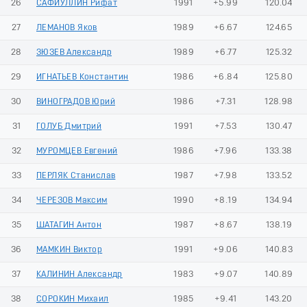
26
САФИУЛЛИН Рифат
1991
+5.99
120.04
27
ЛЕМАНОВ Яков
1989
+6.67
124.65
28
ЗЮЗЕВ Александр
1989
+6.77
125.32
29
ИГНАТЬЕВ Константин
1986
+6.84
125.80
30
ВИНОГРАДОВ Юрий
1986
+7.31
128.98
31
ГОЛУБ Дмитрий
1991
+7.53
130.47
32
МУРОМЦЕВ Евгений
1986
+7.96
133.38
33
ПЕРЛЯК Станислав
1987
+7.98
133.52
34
ЧЕРЕЗОВ Максим
1990
+8.19
134.94
35
ШАТАГИН Антон
1987
+8.67
138.19
36
МАМКИН Виктор
1991
+9.06
140.83
37
КАЛИНИН Александр
1983
+9.07
140.89
38
СОРОКИН Михаил
1985
+9.41
143.20