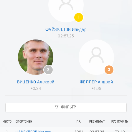
8
9
0
1
1
2
ФАЙЗУЛЛОВ Ильдар
3
02:57.25
4
5
6
7
8
9
2
3
0
1
ВИЦЕНКО Алексей
ФЕЛЛЕР Андрей
2
+0.24
+1.09
3
4
5
ФИЛЬТР
6
7
8
МЕСТО
СПОРТСМЕН
Г.Р.
РЕЗУЛЬТАТ
РУС ПУНКТЫ
9