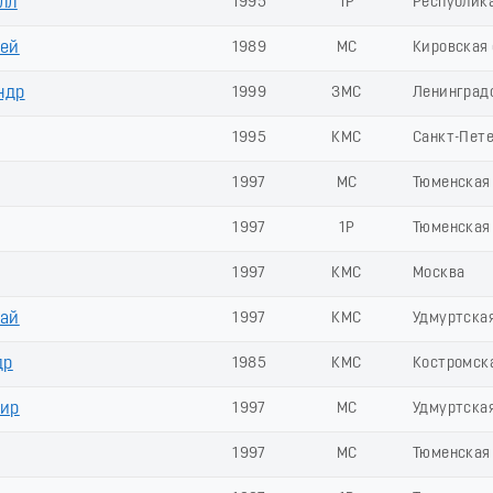
лл
1995
1Р
Республик
ей
1989
МС
Кировская 
ндр
1999
ЗМС
Ленинградс
1995
КМС
Санкт-Пет
1997
МС
Тюменская
1997
1Р
Тюменская
1997
КМС
Москва
ай
1997
КМС
Удмуртска
др
1985
КМС
Костромск
ир
1997
МС
Удмуртска
1997
МС
Тюменская