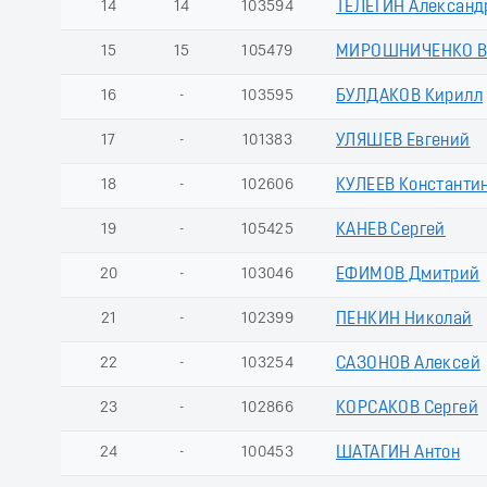
14
14
103594
ТЕЛЕГИН Александ
15
15
105479
МИРОШНИЧЕНКО В
16
-
103595
БУЛДАКОВ Кирилл
17
-
101383
УЛЯШЕВ Евгений
18
-
102606
КУЛЕЕВ Константи
19
-
105425
КАНЕВ Сергей
20
-
103046
ЕФИМОВ Дмитрий
21
-
102399
ПЕНКИН Николай
22
-
103254
САЗОНОВ Алексей
23
-
102866
КОРСАКОВ Сергей
24
-
100453
ШАТАГИН Антон