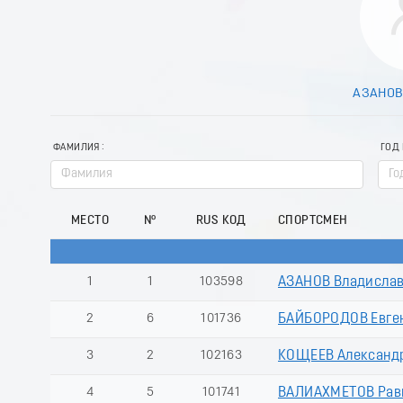
АЗАНОВ
ФАМИЛИЯ
ГОД
МЕСТО
№
RUS КОД
СПОРТСМЕН
1
1
103598
АЗАНОВ Владисла
2
6
101736
БАЙБОРОДОВ Евге
3
2
102163
КОЩЕЕВ Александ
4
5
101741
ВАЛИАХМЕТОВ Рав