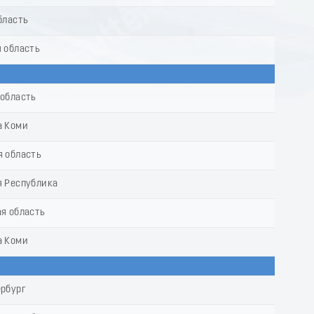
9
бласть
 область
 область
а Коми
я область
я Республика
я область
а Коми
ербург