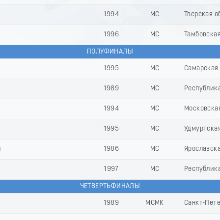
1994
МС
Тверская о
1996
МС
Тамбовская
ПОЛУФИНАЛЫ
1995
МС
Самарская
1989
МС
Республик
1994
МС
Московска
1995
МС
Удмуртска
й
1986
МС
Ярославска
1997
МС
Республик
ЧЕТВЕРТЬФИНАЛЫ
1989
МСМК
Санкт-Пет