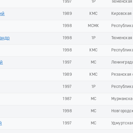
1997
1Р
Тюменская
ий
1989
КМС
Кировская 
1998
МСМК
Республика
андр
1998
1Р
Тюменская
1998
КМС
Республик
ий
1997
МС
Ленинград
1989
КМС
Рязанская 
1997
1Р
Республик
1987
МС
Мурманска
1998
МС
Новгородск
й
1997
МС
Удмуртска