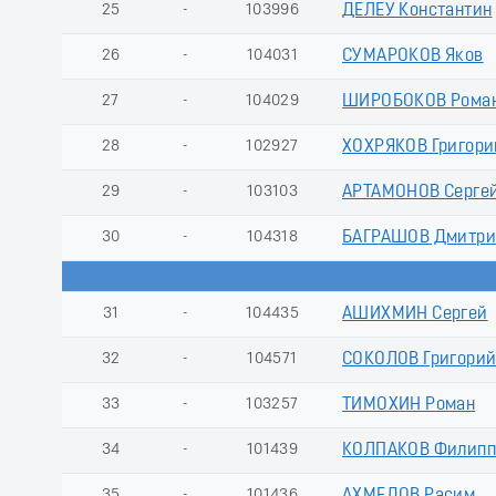
25
-
103996
ДЕЛЕУ Константин
26
-
104031
СУМАРОКОВ Яков
27
-
104029
ШИРОБОКОВ Рома
28
-
102927
ХОХРЯКОВ Григори
29
-
103103
АРТАМОНОВ Серге
30
-
104318
БАГРАШОВ Дмитр
31
-
104435
АШИХМИН Сергей
32
-
104571
СОКОЛОВ Григори
33
-
103257
ТИМОХИН Роман
34
-
101439
КОЛПАКОВ Филипп
35
-
101436