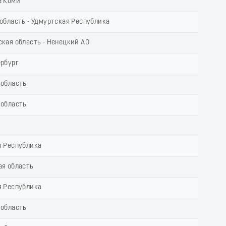
а Коми
область - Удмуртская Республика
кая область - Ненецкий АО
ербург
 область
 область
я Республика
ая область
я Республика
 область