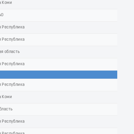
а Коми
АО
я Республика
я Республика
ая область
я Республика
я Республика
а Коми
бласть
я Республика
я Республика