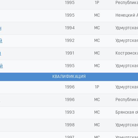
1995
1Р
Республик
1995
МС
Ненецкий 
н
1994
МС
Удмуртска
й
1992
МС
Удмуртска
й
1991
МС
Костромск
ий
1995
МС
Удмуртска
КВАЛИФИКАЦИЯ
1996
1Р
Удмуртска
й
1996
МС
Республик
1993
МС
Брянская о
1998
МС
Удмуртска
1997
МС
Удмуртска