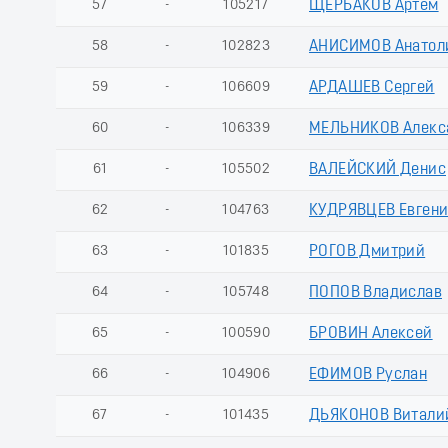
57
-
105217
ЩЕРБАКОВ Артем
58
-
102823
АНИСИМОВ Анатол
59
-
106609
АРДАШЕВ Сергей
60
-
106339
МЕЛЬНИКОВ Алекс
61
-
105502
ВАЛЕЙСКИЙ Денис
62
-
104763
КУДРЯВЦЕВ Евген
63
-
101835
РОГОВ Дмитрий
64
-
105748
ПОПОВ Владислав
65
-
100590
БРОВИН Алексей
66
-
104906
ЕФИМОВ Руслан
67
-
101435
ДЬЯКОНОВ Витали