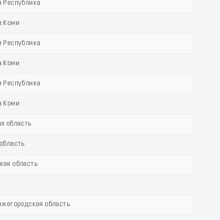
я Республика
а Коми
я Республика
а Коми
я Республика
а Коми
я область
область
кая область
ижегородская область