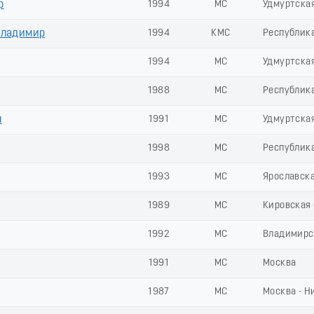
р
1994
МС
Удмуртска
ладимир
1994
КМС
Республик
1994
МС
Удмуртска
1988
МС
Республик
н
1991
МС
Удмуртска
1998
МС
Республик
1993
МС
Ярославска
1989
МС
Кировская 
1992
МС
Владимирс
1991
МС
Москва
1987
МС
Москва - Н