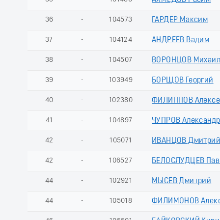
АХМЕДОВ Расим
36
-
104573
ГАРДЕР Максим
37
-
104124
АНДРЕЕВ Вадим
38
-
104507
ВОРОНЦОВ Михаи
39
-
103949
БОРЩОВ Георгий
40
-
102380
ФИЛИППОВ Алекс
41
-
104897
ЧУПРОВ Александ
42
-
105071
ИВАНЦОВ Дмитри
42
-
106527
БЕЛОСЛУДЦЕВ Пав
44
-
102921
МЫСЕВ Дмитрий
44
-
105018
ФИЛИМОНОВ Алек