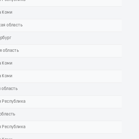
а Коми
ая область
ербург
я область
а Коми
а Коми
 область
я Республика
область
я Республика