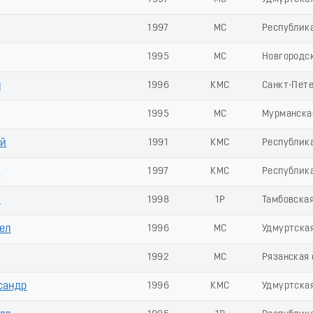
1997
МС
Республик
1995
МС
Новгородск
л
1996
КМС
Санкт-Пет
1995
МС
Мурманска
ей
1991
КМС
Республик
р
1997
КМС
Республик
й
1998
1Р
Тамбовская
ел
1996
МС
Удмуртска
1992
МС
Рязанская 
сандр
1996
КМС
Удмуртска