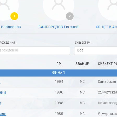
1
2
 Владислав
БАЙБОРОДОВ Евгений
КОЩЕЕВ Ал
 РОЖДЕНИЯ
СУБЬЕКТ РФ
Все
Г.Р.
ЗВАНИЕ
СУБЬЕКТ Р
ФИНАЛ
в
1994
МС
Самарская
ний
1990
МС
Удмуртска
р
1988
МС
Нижегород
иль
1989
МС
Удмуртска