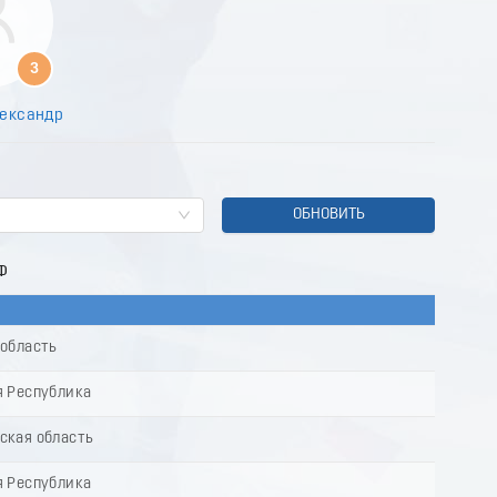
7
8
9
3
0
1
ександр
2
3
4
5
6
ОБНОВИТЬ
7
8
Ф
9
0
1
2
 область
3
4
я Республика
5
6
ская область
7
8
я Республика